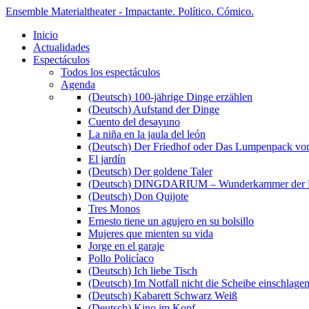
Ensemble Materialtheater - Impactante. Político. Cómico.
Inicio
Actualidades
Espectáculos
Todos los espectáculos
Agenda
(Deutsch) 100-jährige Dinge erzählen
(Deutsch) Aufstand der Dinge
Cuento del desayuno
La niña en la jaula del león
(Deutsch) Der Friedhof oder Das Lumpenpack von
El jardín
(Deutsch) Der goldene Taler
(Deutsch) DINGDARIUM – Wunderkammer der 
(Deutsch) Don Quijote
Tres Monos
Ernesto tiene un agujero en su bolsillo
Mujeres que mienten su vida
Jorge en el garaje
Pollo Policíaco
(Deutsch) Ich liebe Tisch
(Deutsch) Im Notfall nicht die Scheibe einschlage
(Deutsch) Kabarett Schwarz Weiß
(Deutsch) Kino im Kopf