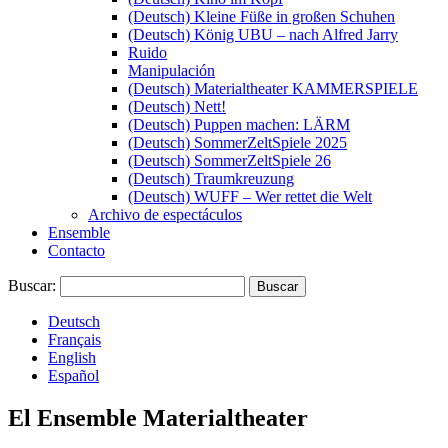
(Deutsch) Kleine Füße in großen Schuhen
(Deutsch) König UBU – nach Alfred Jarry
Ruido
Manipulación
(Deutsch) Materialtheater KAMMERSPIELE
(Deutsch) Nett!
(Deutsch) Puppen machen: LÄRM
(Deutsch) SommerZeltSpiele 2025
(Deutsch) SommerZeltSpiele 26
(Deutsch) Traumkreuzung
(Deutsch) WUFF – Wer rettet die Welt
Archivo de espectáculos
Ensemble
Contacto
Buscar:
Deutsch
Français
English
Español
El Ensemble Materialtheater