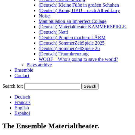
(Deutsch) Kleine Füße in großen Schuhen
(Deutsch) König UBU – nach Alfred Jarry
Noise
Manipiulation-an Imperfect Collage
(Deutsch) Materialtheater KAMMERSPIELE
(Deutsch) Nett!
(Deutsch) Puppen machen: LÄRM
(Deutsch) SommerZeltSpiele 2025
(Deutsch) SommerZeltSpiele 26
(Deutsch) Traumkreuzung
WOOF – Who’s going to save the world?
Plays archive
Ensemble
Contact
Search for:
Deutsch
Français
English
Español
The Ensemble Materialtheater.