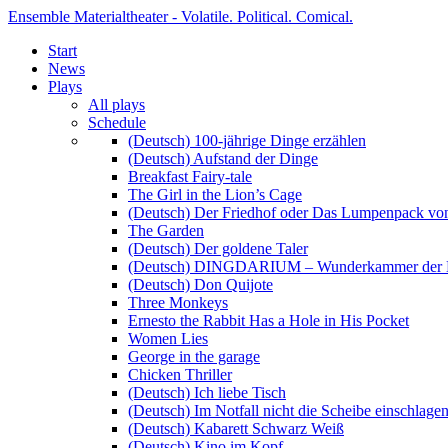
Ensemble Materialtheater - Volatile. Political. Comical.
Start
News
Plays
All plays
Schedule
(Deutsch) 100-jährige Dinge erzählen
(Deutsch) Aufstand der Dinge
Breakfast Fairy-tale
The Girl in the Lion’s Cage
(Deutsch) Der Friedhof oder Das Lumpenpack von
The Garden
(Deutsch) Der goldene Taler
(Deutsch) DINGDARIUM – Wunderkammer der 
(Deutsch) Don Quijote
Three Monkeys
Ernesto the Rabbit Has a Hole in His Pocket
Women Lies
George in the garage
Chicken Thriller
(Deutsch) Ich liebe Tisch
(Deutsch) Im Notfall nicht die Scheibe einschlage
(Deutsch) Kabarett Schwarz Weiß
(Deutsch) Kino im Kopf