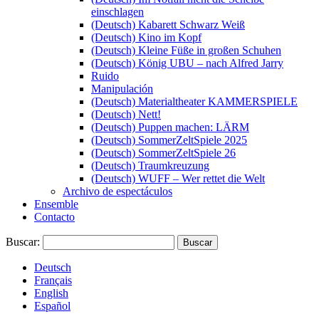
einschlagen
(Deutsch) Kabarett Schwarz Weiß
(Deutsch) Kino im Kopf
(Deutsch) Kleine Füße in großen Schuhen
(Deutsch) König UBU – nach Alfred Jarry
Ruido
Manipulación
(Deutsch) Materialtheater KAMMERSPIELE
(Deutsch) Nett!
(Deutsch) Puppen machen: LÄRM
(Deutsch) SommerZeltSpiele 2025
(Deutsch) SommerZeltSpiele 26
(Deutsch) Traumkreuzung
(Deutsch) WUFF – Wer rettet die Welt
Archivo de espectáculos
Ensemble
Contacto
Buscar:
Deutsch
Français
English
Español