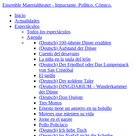
Ensemble Materialtheater - Impactante. Político. Cómico.
Inicio
Actualidades
Espectáculos
Todos los espectáculos
Agenda
(Deutsch) 100-jährige Dinge erzählen
(Deutsch) Aufstand der Dinge
Cuento del desayuno
La niña en la jaula del león
(Deutsch) Der Friedhof oder Das Lumpenpack
von San Cristóbal
El jardín
(Deutsch) Der goldene Taler
(Deutsch) DINGDARIUM – Wunderkammer
der Dinge
(Deutsch) Don Quijote
Tres Monos
Ernesto tiene un agujero en su bolsillo
Mujeres que mienten su vida
Jorge en el garaje
Pollo Policíaco
(Deutsch) Ich liebe Tisch
(Deutsch) Im Notfall nicht die Scheibe