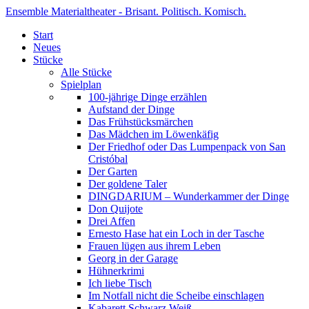
Ensemble Materialtheater - Brisant. Politisch. Komisch.
Start
Neues
Stücke
Alle Stücke
Spielplan
100-jährige Dinge erzählen
Aufstand der Dinge
Das Frühstücksmärchen
Das Mädchen im Löwenkäfig
Der Friedhof oder Das Lumpenpack von San
Cristóbal
Der Garten
Der goldene Taler
DINGDARIUM – Wunderkammer der Dinge
Don Quijote
Drei Affen
Ernesto Hase hat ein Loch in der Tasche
Frauen lügen aus ihrem Leben
Georg in der Garage
Hühnerkrimi
Ich liebe Tisch
Im Notfall nicht die Scheibe einschlagen
Kabarett Schwarz Weiß