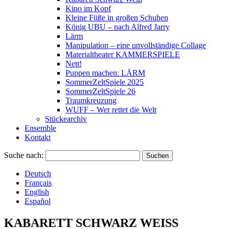
Kino im Kopf
Kleine Füße in großen Schuhen
König UBU – nach Alfred Jarry
Lärm
Manipulation – eine unvollständige Collage
Materialtheater KAMMERSPIELE
Nett!
Puppen machen: LÄRM
SommerZeltSpiele 2025
SommerZeltSpiele 26
Traumkreuzung
WUFF – Wer rettet die Welt
Stückearchiv
Ensemble
Kontakt
Suche nach:
Deutsch
Français
English
Español
KABARETT SCHWARZ WEISS