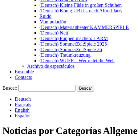
(Deutsch) Kleine Füße in großen Schuhen
(Deutsch) König UBU – nach Alfred Jarry
Ruido
Manipulación
(Deutsch) Materialtheater KAMMERSPIELE
(Deutsch) Nett!
(Deutsch) Puppen machen: LÄRM
(Deutsch) SommerZeltSpiele 2025
(Deutsch) SommerZeltSpiele 26
(Deutsch) Traumkreuzung
(Deutsch) WUFF – Wer rettet die Welt
Archivo de espectáculos
Ensemble
Contacto
Buscar:
Deutsch
Français
English
Español
Noticias por Categorías
Allgeme