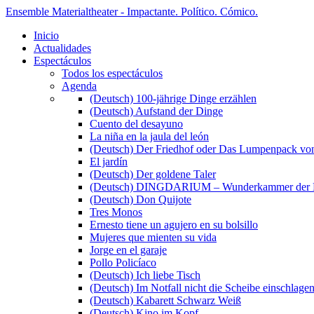
Ensemble Materialtheater - Impactante. Político. Cómico.
Inicio
Actualidades
Espectáculos
Todos los espectáculos
Agenda
(Deutsch) 100-jährige Dinge erzählen
(Deutsch) Aufstand der Dinge
Cuento del desayuno
La niña en la jaula del león
(Deutsch) Der Friedhof oder Das Lumpenpack von
El jardín
(Deutsch) Der goldene Taler
(Deutsch) DINGDARIUM – Wunderkammer der 
(Deutsch) Don Quijote
Tres Monos
Ernesto tiene un agujero en su bolsillo
Mujeres que mienten su vida
Jorge en el garaje
Pollo Policíaco
(Deutsch) Ich liebe Tisch
(Deutsch) Im Notfall nicht die Scheibe einschlage
(Deutsch) Kabarett Schwarz Weiß
(Deutsch) Kino im Kopf