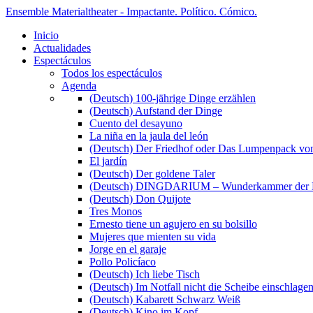
Ensemble Materialtheater - Impactante. Político. Cómico.
Inicio
Actualidades
Espectáculos
Todos los espectáculos
Agenda
(Deutsch) 100-jährige Dinge erzählen
(Deutsch) Aufstand der Dinge
Cuento del desayuno
La niña en la jaula del león
(Deutsch) Der Friedhof oder Das Lumpenpack von
El jardín
(Deutsch) Der goldene Taler
(Deutsch) DINGDARIUM – Wunderkammer der 
(Deutsch) Don Quijote
Tres Monos
Ernesto tiene un agujero en su bolsillo
Mujeres que mienten su vida
Jorge en el garaje
Pollo Policíaco
(Deutsch) Ich liebe Tisch
(Deutsch) Im Notfall nicht die Scheibe einschlage
(Deutsch) Kabarett Schwarz Weiß
(Deutsch) Kino im Kopf