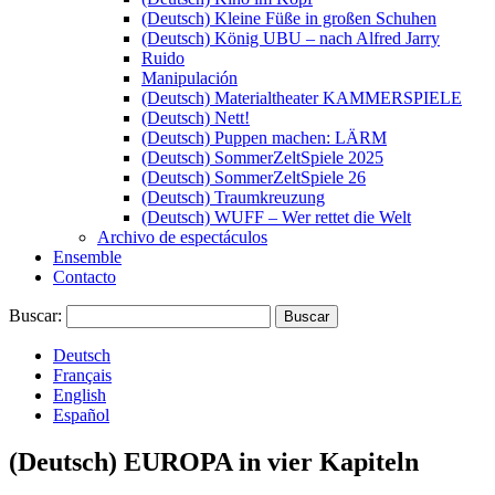
(Deutsch) Kleine Füße in großen Schuhen
(Deutsch) König UBU – nach Alfred Jarry
Ruido
Manipulación
(Deutsch) Materialtheater KAMMERSPIELE
(Deutsch) Nett!
(Deutsch) Puppen machen: LÄRM
(Deutsch) SommerZeltSpiele 2025
(Deutsch) SommerZeltSpiele 26
(Deutsch) Traumkreuzung
(Deutsch) WUFF – Wer rettet die Welt
Archivo de espectáculos
Ensemble
Contacto
Buscar:
Deutsch
Français
English
Español
(Deutsch) EUROPA in vier Kapiteln