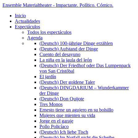
Ensemble Materialtheater - Impactante. Político. Cómico.
Inicio
Actualidades
Espectáculos
Todos los espectáculos
Agenda
(Deutsch) 100-jährige Dinge erzählen
(Deutsch) Aufstand der Dinge
Cuento del desayuno
La niña en la jaula del león
(Deutsch) Der Friedhof oder Das Lumpenpack
von San Cristóbal
El jardín
(Deutsch) Der goldene Taler
(Deutsch) DINGDARIUM – Wunderkammer
der Dinge
(Deutsch) Don Quijote
Tres Monos
Ernesto tiene un agujero en su bolsillo
Mujeres que mienten su vida
Jorge en el garaje
Pollo Policíaco
(Deutsch) Ich liebe Tisch
(Deutsch) Im Notfall nicht die Scheibe