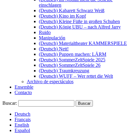
einschlagen
(Deutsch) Kabarett Schwarz Weiß
(Deutsch) Kino im Kopf
(Deutsch) Kleine Füße in großen Schuhen
(Deutsch) König UBU – nach Alfred Jarry
Ruido
Manipulación
(Deutsch) Materialtheater KAMMERSPIELE
(Deutsch) Nett!
(Deutsch) Puppen machen: LÄRM
(Deutsch) SommerZeltSpiele 2025
(Deutsch) SommerZeltSpiele 26
(Deutsch) Traumkreuzung
(Deutsch) WUFF – Wer rettet die Welt
Archivo de espectáculos
Ensemble
Contacto
Buscar:
Deutsch
Français
English
Español