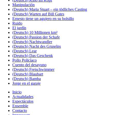
(Deutsch) Kino im Kopf
Manipulación
(Deutsch) Maria Stuart – ein tödliches Casting
(Deutsch) Warten auf Bill Gates
Ernesto tiene un agujero en su bolsillo
Ruido
El jardín
(Deutsch) 10 Millionen km²
(Deutsch) Passion der Schafe
(Deutsch) Nachtwandler
(Deutsch) Nacht des Gruselns
(Deutsch) Lear
(Deutsch) Das Geschenk
Pollo Policíaco
Cuento del desayuno
(Deutsch) Freischwimmer
(Deutsch) Blaubart
(Deutsch) Bamba
Jorge en el garaje
Inicio
Actualidades
Espectáculos
Ensemble
Contacto