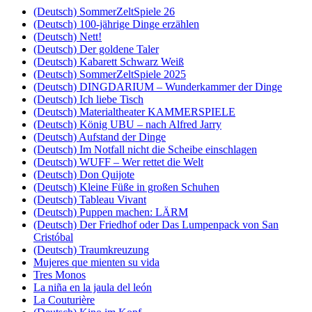
(Deutsch) SommerZeltSpiele 26
(Deutsch) 100-jährige Dinge erzählen
(Deutsch) Nett!
(Deutsch) Der goldene Taler
(Deutsch) Kabarett Schwarz Weiß
(Deutsch) SommerZeltSpiele 2025
(Deutsch) DINGDARIUM – Wunderkammer der Dinge
(Deutsch) Ich liebe Tisch
(Deutsch) Materialtheater KAMMERSPIELE
(Deutsch) König UBU – nach Alfred Jarry
(Deutsch) Aufstand der Dinge
(Deutsch) Im Notfall nicht die Scheibe einschlagen
(Deutsch) WUFF – Wer rettet die Welt
(Deutsch) Don Quijote
(Deutsch) Kleine Füße in großen Schuhen
(Deutsch) Tableau Vivant
(Deutsch) Puppen machen: LÄRM
(Deutsch) Der Friedhof oder Das Lumpenpack von San
Cristóbal
(Deutsch) Traumkreuzung
Mujeres que mienten su vida
Tres Monos
La niña en la jaula del león
La Couturière