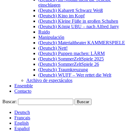
einschlagen
(Deutsch) Kabarett Schwarz Weiß
(Deutsch) Kino im Kopf
(Deutsch) Kleine Füße in großen Schuhen
(Deutsch) König UBU – nach Alfred Jarry
Ruido
Manipulación
(Deutsch) Materialtheater KAMMERSPIELE
(Deutsch) Nett!
(Deutsch) Puppen machen: LÄRM
(Deutsch) SommerZeltSpiele 2025
(Deutsch) SommerZeltSpiele 26
(Deutsch) Traumkreuzung
(Deutsch) WUFF – Wer rettet die Welt
Archivo de espectáculos
Ensemble
Contacto
Buscar:
Deutsch
Français
English
Español