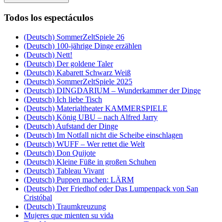
Todos los espectáculos
(Deutsch) SommerZeltSpiele 26
(Deutsch) 100-jährige Dinge erzählen
(Deutsch) Nett!
(Deutsch) Der goldene Taler
(Deutsch) Kabarett Schwarz Weiß
(Deutsch) SommerZeltSpiele 2025
(Deutsch) DINGDARIUM – Wunderkammer der Dinge
(Deutsch) Ich liebe Tisch
(Deutsch) Materialtheater KAMMERSPIELE
(Deutsch) König UBU – nach Alfred Jarry
(Deutsch) Aufstand der Dinge
(Deutsch) Im Notfall nicht die Scheibe einschlagen
(Deutsch) WUFF – Wer rettet die Welt
(Deutsch) Don Quijote
(Deutsch) Kleine Füße in großen Schuhen
(Deutsch) Tableau Vivant
(Deutsch) Puppen machen: LÄRM
(Deutsch) Der Friedhof oder Das Lumpenpack von San
Cristóbal
(Deutsch) Traumkreuzung
Mujeres que mienten su vida