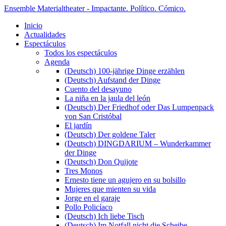
Ensemble Materialtheater - Impactante. Político. Cómico.
Inicio
Actualidades
Espectáculos
Todos los espectáculos
Agenda
(Deutsch) 100-jährige Dinge erzählen
(Deutsch) Aufstand der Dinge
Cuento del desayuno
La niña en la jaula del león
(Deutsch) Der Friedhof oder Das Lumpenpack
von San Cristóbal
El jardín
(Deutsch) Der goldene Taler
(Deutsch) DINGDARIUM – Wunderkammer
der Dinge
(Deutsch) Don Quijote
Tres Monos
Ernesto tiene un agujero en su bolsillo
Mujeres que mienten su vida
Jorge en el garaje
Pollo Policíaco
(Deutsch) Ich liebe Tisch
(Deutsch) Im Notfall nicht die Scheibe