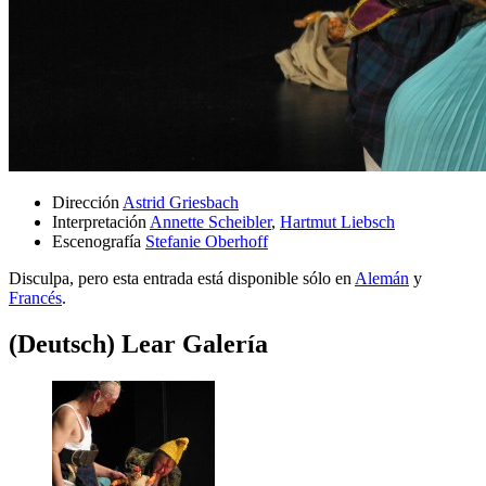
Dirección
Astrid Griesbach
Interpretación
Annette Scheibler
,
Hartmut Liebsch
Escenografía
Stefanie Oberhoff
Disculpa, pero esta entrada está disponible sólo en
Alemán
y
Francés
.
(Deutsch) Lear Galería