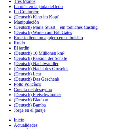
Tres Monos
La niña en la jaula del león
La Couturière
(Deutsch) Kino im Kopf
Manipulación
(Deutsch) Maria Stuart – ein tödliches Casting
(Deutsch) Warten auf Bill Gates
Ernesto tiene un agujero en su bolsillo
Ruido
El jardín
(Deutsch) 10 Millionen km²
(Deutsch) Passion der Schafe
(Deutsch) Nachtwandler
(Deutsch) Nacht des Gruselns
(Deutsch) Lear
(Deutsch) Das Geschenk
Pollo Policíaco
Cuento del desayuno
(Deutsch) Freischwimmer
(Deutsch) Blaubart
(Deutsch) Bamba
Jorge en el garaje
Inicio
Actualidades