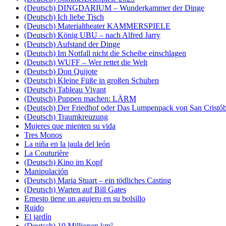
(Deutsch) DINGDARIUM – Wunderkammer der Dinge
(Deutsch) Ich liebe Tisch
(Deutsch) Materialtheater KAMMERSPIELE
(Deutsch) König UBU – nach Alfred Jarry
(Deutsch) Aufstand der Dinge
(Deutsch) Im Notfall nicht die Scheibe einschlagen
(Deutsch) WUFF – Wer rettet die Welt
(Deutsch) Don Quijote
(Deutsch) Kleine Füße in großen Schuhen
(Deutsch) Tableau Vivant
(Deutsch) Puppen machen: LÄRM
(Deutsch) Der Friedhof oder Das Lumpenpack von San Cristób
(Deutsch) Traumkreuzung
Mujeres que mienten su vida
Tres Monos
La niña en la jaula del león
La Couturière
(Deutsch) Kino im Kopf
Manipulación
(Deutsch) Maria Stuart – ein tödliches Casting
(Deutsch) Warten auf Bill Gates
Ernesto tiene un agujero en su bolsillo
Ruido
El jardín
(Deutsch) 10 Millionen km²