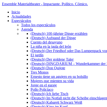
Ensemble Materialtheater - Impactante. Político. Cómico.
Inicio
Actualidades
Espectáculos
Todos los espectáculos
Agenda
(Deutsch) 100-jährige Dinge erzählen
(Deutsch) Aufstand der Dinge
Cuento del desayuno
La niña en la jaula del león
(Deutsch) Der Friedhof oder Das Lumpenpack von
El jardín
(Deutsch) Der goldene Taler
(Deutsch) DINGDARIUM – Wunderkammer der 
(Deutsch) Don Quijote
Tres Monos
Ernesto tiene un agujero en su bolsillo
Mujeres que mienten su vida
Jorge en el garaje
Pollo Policíaco
(Deutsch) Ich liebe Tisch
(Deutsch) Im Notfall nicht die Scheibe einschlage
(Deutsch) Kabarett Schwarz Weiß
(Deutsch) Kino im Kopf