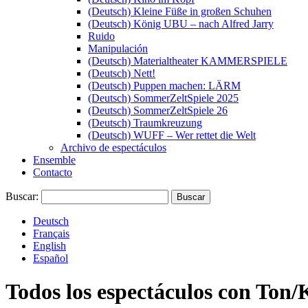
(Deutsch) Kleine Füße in großen Schuhen
(Deutsch) König UBU – nach Alfred Jarry
Ruido
Manipulación
(Deutsch) Materialtheater KAMMERSPIELE
(Deutsch) Nett!
(Deutsch) Puppen machen: LÄRM
(Deutsch) SommerZeltSpiele 2025
(Deutsch) SommerZeltSpiele 26
(Deutsch) Traumkreuzung
(Deutsch) WUFF – Wer rettet die Welt
Archivo de espectáculos
Ensemble
Contacto
Buscar:
Deutsch
Français
English
Español
Todos los espectáculos con
Ton/K