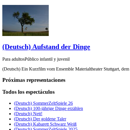
(Deutsch) Aufstand der Dinge
Para adultosPúblico infantil y juvenil
(Deutsch) Ein Kurzfilm vom Ensemble Materialtheater Stuttgart, de
Próximas representaciones
Todos los espectáculos
(Deutsch) SommerZeltSpiele 26
(Deutsch) 100-jährige Dinge erzählen
(Deutsch) Nett!
(Deutsch) Der goldene Taler
(Deutsch) Kabarett Schwarz Weiß
(Deutsch) SommerZeltSpiele 2025