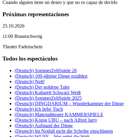
Cuando alguien tiene un deseo y que no es capaz de decirlo
Próximas representaciones
25.10.2026
11:00 Braunschweig
Theater Fadenschein
Todos los espectáculos
(Deutsch) SommerZeltSpiele 26
(Deutsch) 100-jährige Dinge erzählen
(Deutsch) Nett!
(Deutsch) Der goldene Taler
(Deutsch) Kabarett Schwarz Weiß
(Deutsch) SommerZeltSpiele 2025
(Deutsch) DINGDARIUM – Wunderkammer der Dinge
(Deutsch) Ich liebe Tisch
(Deutsch) Materialtheater KAMMERSPIELE
(Deutsch) König UBU – nach Alfred Jarry
(Deutsch) Aufstand der Dinge
(Deutsch) Im Notfall nicht die Scheibe einschlagen
(Deutsch) WUFF – Wer rettet die Welt