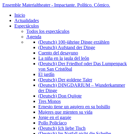
Ensemble Materialtheater - Impactante. Político. Cómico.
Inicio
Actualidades
Espectáculos
Todos los espectáculos
Agenda
(Deutsch) 100-jährige Dinge erzählen
(Deutsch) Aufstand der Dinge
Cuento del desayuno
La niña en la jaula del león
(Deutsch) Der Friedhof oder Das Lumpenpack
von San Cristóbal
El jardín
(Deutsch) Der goldene Taler
(Deutsch) DINGDARIUM – Wunderkammer
der Dinge
(Deutsch) Don Quijote
Tres Monos
Ernesto tiene un agujero en su bolsillo
Mujeres que mienten su vida
Jorge en el garaje
Pollo Policíaco
(Deutsch) Ich liebe Tisch
(Deutsch) Im Notfall nicht die Scheibe