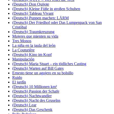
(Deutsch) Don Quijote
(Deutsch) Kleine Füße in großen Schuhen
(Deutsch) Tableau Vivant
(Deutsch) Puppen machen: LÄRM
(Deutsch) Der Friedhof oder Das Lumpenpack von San
Cristóbal
(Deutsch) Traumkreuzung
Mujeres que mienten su vida
Tres Monos
La niña en la jaula del león
La Couturière
(Deutsch) Kino im Kopf
Manipulación
(Deutsch) Maria Stuart – ein tödliches Casting
(Deutsch) Warten auf Bill Gates
Ernesto tiene un agujero en su bolsillo
Ruido
El jardín
(Deutsch) 10 Millionen km²
(Deutsch) Passion der Schafe
(Deutsch) Nachtwandler
(Deutsch) Nacht des Gruselns
(Deutsch) Lear
(Deutsch) Das Geschenk