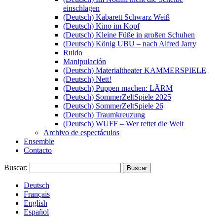
einschlagen
(Deutsch) Kabarett Schwarz Weiß
(Deutsch) Kino im Kopf
(Deutsch) Kleine Füße in großen Schuhen
(Deutsch) König UBU – nach Alfred Jarry
Ruido
Manipulación
(Deutsch) Materialtheater KAMMERSPIELE
(Deutsch) Nett!
(Deutsch) Puppen machen: LÄRM
(Deutsch) SommerZeltSpiele 2025
(Deutsch) SommerZeltSpiele 26
(Deutsch) Traumkreuzung
(Deutsch) WUFF – Wer rettet die Welt
Archivo de espectáculos
Ensemble
Contacto
Buscar:
Deutsch
Français
English
Español