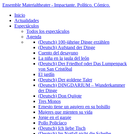
Ensemble Materialtheater - Impactante. Político. Cómico.
Inicio
Actualidades
Espectáculos
Todos los espectáculos
Agenda
(Deutsch) 100-jährige Dinge erzählen
(Deutsch) Aufstand der Dinge
Cuento del desayuno
La niña en la jaula del león
(Deutsch) Der Friedhof oder Das Lumpenpack
von San Cristóbal
El jardín
(Deutsch) Der goldene Taler
(Deutsch) DINGDARIUM – Wunderkammer
der Dinge
(Deutsch) Don Quijote
Tres Monos
Ernesto tiene un agujero en su bolsillo
Mujeres que mienten su vida
Jorge en el garaje
Pollo Policíaco
(Deutsch) Ich liebe Tisch
(Deutsch) Im Notfall nicht die Scheibe