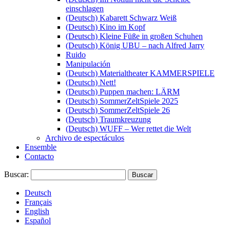
einschlagen
(Deutsch) Kabarett Schwarz Weiß
(Deutsch) Kino im Kopf
(Deutsch) Kleine Füße in großen Schuhen
(Deutsch) König UBU – nach Alfred Jarry
Ruido
Manipulación
(Deutsch) Materialtheater KAMMERSPIELE
(Deutsch) Nett!
(Deutsch) Puppen machen: LÄRM
(Deutsch) SommerZeltSpiele 2025
(Deutsch) SommerZeltSpiele 26
(Deutsch) Traumkreuzung
(Deutsch) WUFF – Wer rettet die Welt
Archivo de espectáculos
Ensemble
Contacto
Buscar:
Deutsch
Français
English
Español