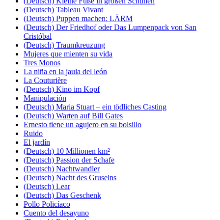
(Deutsch) Kleine Füße in großen Schuhen
(Deutsch) Tableau Vivant
(Deutsch) Puppen machen: LÄRM
(Deutsch) Der Friedhof oder Das Lumpenpack von San
Cristóbal
(Deutsch) Traumkreuzung
Mujeres que mienten su vida
Tres Monos
La niña en la jaula del león
La Couturière
(Deutsch) Kino im Kopf
Manipulación
(Deutsch) Maria Stuart – ein tödliches Casting
(Deutsch) Warten auf Bill Gates
Ernesto tiene un agujero en su bolsillo
Ruido
El jardín
(Deutsch) 10 Millionen km²
(Deutsch) Passion der Schafe
(Deutsch) Nachtwandler
(Deutsch) Nacht des Gruselns
(Deutsch) Lear
(Deutsch) Das Geschenk
Pollo Policíaco
Cuento del desayuno