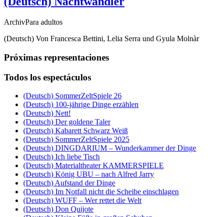
(Deutsch) Nachtwandler
ArchivPara adultos
(Deutsch) Von Francesca Bettini, Lelia Serra und Gyula Molnàr
Próximas representaciones
Todos los espectáculos
(Deutsch) SommerZeltSpiele 26
(Deutsch) 100-jährige Dinge erzählen
(Deutsch) Nett!
(Deutsch) Der goldene Taler
(Deutsch) Kabarett Schwarz Weiß
(Deutsch) SommerZeltSpiele 2025
(Deutsch) DINGDARIUM – Wunderkammer der Dinge
(Deutsch) Ich liebe Tisch
(Deutsch) Materialtheater KAMMERSPIELE
(Deutsch) König UBU – nach Alfred Jarry
(Deutsch) Aufstand der Dinge
(Deutsch) Im Notfall nicht die Scheibe einschlagen
(Deutsch) WUFF – Wer rettet die Welt
(Deutsch) Don Quijote