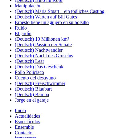
(Deutsch) Kino im Kopf
Manipulación
(Deutsch) Maria Stuart – ein tödliches Casting
(Deutsch) Warten auf Bill Gates
Ernesto tiene un agujero en su bolsillo
Ruido
El jardín
(Deutsch) 10 Millionen km²
(Deutsch) Passion der Schafe
(Deutsch) Nachtwandler
(Deutsch) Nacht des Gruselns
(Deutsch) Lear
(Deutsch) Das Geschenk
Pollo Policíaco
Cuento del desayuno
(Deutsch) Freischwimmer
(Deutsch) Blaubart
(Deutsch) Bamba
Jorge en el garaje
Inicio
Actualidades
Espectáculos
Ensemble
Contacto