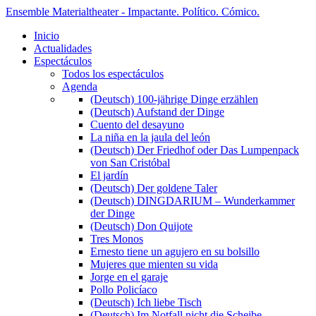
Ensemble Materialtheater - Impactante. Político. Cómico.
Inicio
Actualidades
Espectáculos
Todos los espectáculos
Agenda
(Deutsch) 100-jährige Dinge erzählen
(Deutsch) Aufstand der Dinge
Cuento del desayuno
La niña en la jaula del león
(Deutsch) Der Friedhof oder Das Lumpenpack
von San Cristóbal
El jardín
(Deutsch) Der goldene Taler
(Deutsch) DINGDARIUM – Wunderkammer
der Dinge
(Deutsch) Don Quijote
Tres Monos
Ernesto tiene un agujero en su bolsillo
Mujeres que mienten su vida
Jorge en el garaje
Pollo Policíaco
(Deutsch) Ich liebe Tisch
(Deutsch) Im Notfall nicht die Scheibe