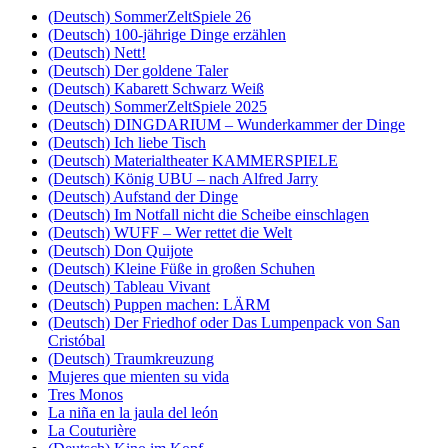
(Deutsch) SommerZeltSpiele 26
(Deutsch) 100-jährige Dinge erzählen
(Deutsch) Nett!
(Deutsch) Der goldene Taler
(Deutsch) Kabarett Schwarz Weiß
(Deutsch) SommerZeltSpiele 2025
(Deutsch) DINGDARIUM – Wunderkammer der Dinge
(Deutsch) Ich liebe Tisch
(Deutsch) Materialtheater KAMMERSPIELE
(Deutsch) König UBU – nach Alfred Jarry
(Deutsch) Aufstand der Dinge
(Deutsch) Im Notfall nicht die Scheibe einschlagen
(Deutsch) WUFF – Wer rettet die Welt
(Deutsch) Don Quijote
(Deutsch) Kleine Füße in großen Schuhen
(Deutsch) Tableau Vivant
(Deutsch) Puppen machen: LÄRM
(Deutsch) Der Friedhof oder Das Lumpenpack von San
Cristóbal
(Deutsch) Traumkreuzung
Mujeres que mienten su vida
Tres Monos
La niña en la jaula del león
La Couturière