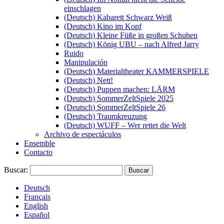
einschlagen
(Deutsch) Kabarett Schwarz Weiß
(Deutsch) Kino im Kopf
(Deutsch) Kleine Füße in großen Schuhen
(Deutsch) König UBU – nach Alfred Jarry
Ruido
Manipulación
(Deutsch) Materialtheater KAMMERSPIELE
(Deutsch) Nett!
(Deutsch) Puppen machen: LÄRM
(Deutsch) SommerZeltSpiele 2025
(Deutsch) SommerZeltSpiele 26
(Deutsch) Traumkreuzung
(Deutsch) WUFF – Wer rettet die Welt
Archivo de espectáculos
Ensemble
Contacto
Buscar:
Deutsch
Français
English
Español