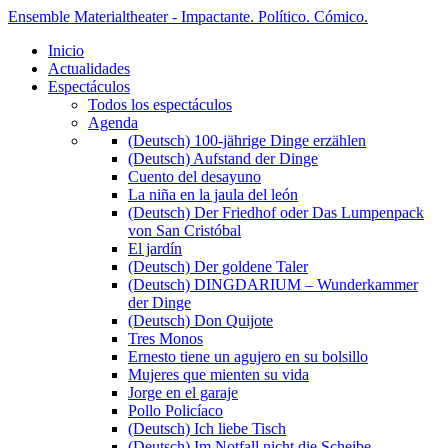
Ensemble Materialtheater - Impactante. Político. Cómico.
Inicio
Actualidades
Espectáculos
Todos los espectáculos
Agenda
(Deutsch) 100-jährige Dinge erzählen
(Deutsch) Aufstand der Dinge
Cuento del desayuno
La niña en la jaula del león
(Deutsch) Der Friedhof oder Das Lumpenpack
von San Cristóbal
El jardín
(Deutsch) Der goldene Taler
(Deutsch) DINGDARIUM – Wunderkammer
der Dinge
(Deutsch) Don Quijote
Tres Monos
Ernesto tiene un agujero en su bolsillo
Mujeres que mienten su vida
Jorge en el garaje
Pollo Policíaco
(Deutsch) Ich liebe Tisch
(Deutsch) Im Notfall nicht die Scheibe