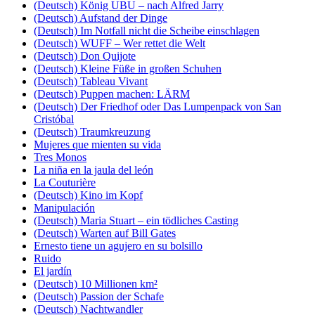
(Deutsch) König UBU – nach Alfred Jarry
(Deutsch) Aufstand der Dinge
(Deutsch) Im Notfall nicht die Scheibe einschlagen
(Deutsch) WUFF – Wer rettet die Welt
(Deutsch) Don Quijote
(Deutsch) Kleine Füße in großen Schuhen
(Deutsch) Tableau Vivant
(Deutsch) Puppen machen: LÄRM
(Deutsch) Der Friedhof oder Das Lumpenpack von San
Cristóbal
(Deutsch) Traumkreuzung
Mujeres que mienten su vida
Tres Monos
La niña en la jaula del león
La Couturière
(Deutsch) Kino im Kopf
Manipulación
(Deutsch) Maria Stuart – ein tödliches Casting
(Deutsch) Warten auf Bill Gates
Ernesto tiene un agujero en su bolsillo
Ruido
El jardín
(Deutsch) 10 Millionen km²
(Deutsch) Passion der Schafe
(Deutsch) Nachtwandler