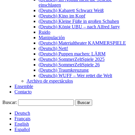
einschlagen
(Deutsch) Kabarett Schwarz Weiß
(Deutsch) Kino im Kopf
(Deutsch) Kleine Füße in großen Schuhen
(Deutsch) König UBU – nach Alfred Jarry
Ruido
Manipulación
(Deutsch) Materialtheater KAMMERSPIELE
(Deutsch) Nett!
(Deutsch) Puppen machen: LÄRM
(Deutsch) SommerZeltSpiele 2025
(Deutsch) SommerZeltSpiele 26
(Deutsch) Traumkreuzung
(Deutsch) WUFF – Wer rettet die Welt
Archivo de espectáculos
Ensemble
Contacto
Buscar:
Deutsch
Français
English
Español