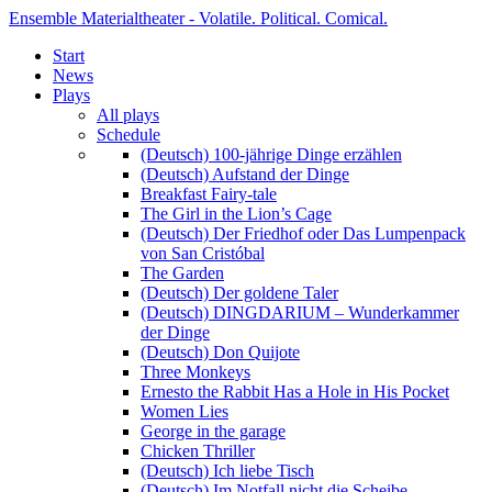
Ensemble Materialtheater - Volatile. Political. Comical.
Start
News
Plays
All plays
Schedule
(Deutsch) 100-jährige Dinge erzählen
(Deutsch) Aufstand der Dinge
Breakfast Fairy-tale
The Girl in the Lion’s Cage
(Deutsch) Der Friedhof oder Das Lumpenpack
von San Cristóbal
The Garden
(Deutsch) Der goldene Taler
(Deutsch) DINGDARIUM – Wunderkammer
der Dinge
(Deutsch) Don Quijote
Three Monkeys
Ernesto the Rabbit Has a Hole in His Pocket
Women Lies
George in the garage
Chicken Thriller
(Deutsch) Ich liebe Tisch
(Deutsch) Im Notfall nicht die Scheibe