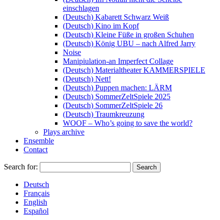
einschlagen
(Deutsch) Kabarett Schwarz Weiß
(Deutsch) Kino im Kopf
(Deutsch) Kleine Füße in großen Schuhen
(Deutsch) König UBU – nach Alfred Jarry
Noise
Manipiulation-an Imperfect Collage
(Deutsch) Materialtheater KAMMERSPIELE
(Deutsch) Nett!
(Deutsch) Puppen machen: LÄRM
(Deutsch) SommerZeltSpiele 2025
(Deutsch) SommerZeltSpiele 26
(Deutsch) Traumkreuzung
WOOF – Who’s going to save the world?
Plays archive
Ensemble
Contact
Search for:
Deutsch
Français
English
Español