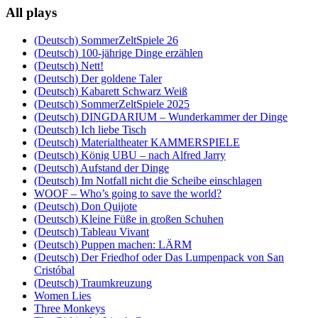
All plays
(Deutsch) SommerZeltSpiele 26
(Deutsch) 100-jährige Dinge erzählen
(Deutsch) Nett!
(Deutsch) Der goldene Taler
(Deutsch) Kabarett Schwarz Weiß
(Deutsch) SommerZeltSpiele 2025
(Deutsch) DINGDARIUM – Wunderkammer der Dinge
(Deutsch) Ich liebe Tisch
(Deutsch) Materialtheater KAMMERSPIELE
(Deutsch) König UBU – nach Alfred Jarry
(Deutsch) Aufstand der Dinge
(Deutsch) Im Notfall nicht die Scheibe einschlagen
WOOF – Who’s going to save the world?
(Deutsch) Don Quijote
(Deutsch) Kleine Füße in großen Schuhen
(Deutsch) Tableau Vivant
(Deutsch) Puppen machen: LÄRM
(Deutsch) Der Friedhof oder Das Lumpenpack von San
Cristóbal
(Deutsch) Traumkreuzung
Women Lies
Three Monkeys