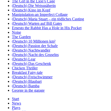
The Girl in the Lion’s Cage
(Deutsch) Die Weissnäherin
(Deutsch) Kino im Kopf
Manipiulation-an Imperfect Collage
(Deutsch) Maria Stuart – ein tödliches Casting
(Deutsch) Warten auf Bill Gates
Ernesto the Rabbit Has a Hole in His Pocket
Noise
The Garden
(Deutsch) 10 Millionen km²
(Deutsch) Passion der Schafe
(Deutsch) Nachtwandler
(Deutsch) Nacht des Gruselns
(Deutsch) Lear
(Deutsch) Das Geschenk
Chicken Thriller
Breakfast Fairy-tale
(Deutsch) Freischwimmer
(Deutsch) Blaubart
(Deutsch) Bamba
George in the garage
Start
News
Plays