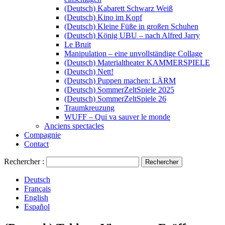
(Deutsch) Kabarett Schwarz Weiß
(Deutsch) Kino im Kopf
(Deutsch) Kleine Füße in großen Schuhen
(Deutsch) König UBU – nach Alfred Jarry
Le Bruit
Manipulation – eine unvollständige Collage
(Deutsch) Materialtheater KAMMERSPIELE
(Deutsch) Nett!
(Deutsch) Puppen machen: LÄRM
(Deutsch) SommerZeltSpiele 2025
(Deutsch) SommerZeltSpiele 26
Traumkreuzung
WUFF – Qui va sauver le monde
Anciens spectacles
Compagnie
Contact
Rechercher :
Deutsch
Français
English
Español