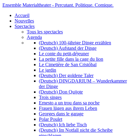
Ensemble Materialtheater - Percutant. Politique. Comique.
Accueil
Nouvelles
Spectacles
Tous les spectacles
Agenda
(Deutsch) 100-jährige Dinge erzählen
(Deutsch) Aufstand der Dinge
Le conte du petit-déjeuner
La petite fille dans la cage du lion
Le Cimetière de San Cristóbal
Le jardin
(Deutsch) Der goldene Taler
(Deutsch) DINGDARIUM – Wunderkammer
der Dinge
(Deutsch) Don Quijote
Trois singes
Ernesto a un trou dans sa poche
Frauen lügen aus ihrem Leben
Georges dans le garage
Polar Poulet
(Deutsch) Ich liebe Tisch
(Deutsch) Im Notfall nicht die Scheibe
einschlagen