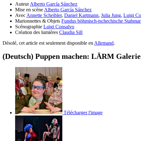
Auteur
Alberto García Sánchez
Mise en scène
Alberto García Sánchez
Avec
Annette Scheibler
,
Daniel Kartmann
,
Julia Jung
,
Luigi Co
Marionnettes & Objets
Fundus böhmisch-tschechische Stabmar
Scénographie
Luigi Consalvo
Création des lumières
Claudia Sill
Désolé, cet article est seulement disponible en
Allemand
.
(Deutsch) Puppen machen: LÄRM Galerie
Télécharger l'image