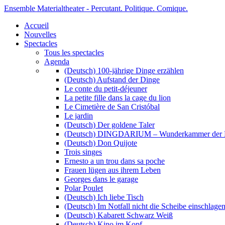
Ensemble Materialtheater - Percutant. Politique. Comique.
Accueil
Nouvelles
Spectacles
Tous les spectacles
Agenda
(Deutsch) 100-jährige Dinge erzählen
(Deutsch) Aufstand der Dinge
Le conte du petit-déjeuner
La petite fille dans la cage du lion
Le Cimetière de San Cristóbal
Le jardin
(Deutsch) Der goldene Taler
(Deutsch) DINGDARIUM – Wunderkammer der 
(Deutsch) Don Quijote
Trois singes
Ernesto a un trou dans sa poche
Frauen lügen aus ihrem Leben
Georges dans le garage
Polar Poulet
(Deutsch) Ich liebe Tisch
(Deutsch) Im Notfall nicht die Scheibe einschlage
(Deutsch) Kabarett Schwarz Weiß
(Deutsch) Kino im Kopf