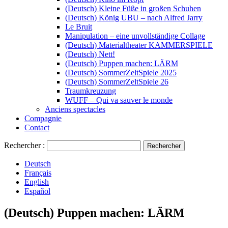
(Deutsch) Kleine Füße in großen Schuhen
(Deutsch) König UBU – nach Alfred Jarry
Le Bruit
Manipulation – eine unvollständige Collage
(Deutsch) Materialtheater KAMMERSPIELE
(Deutsch) Nett!
(Deutsch) Puppen machen: LÄRM
(Deutsch) SommerZeltSpiele 2025
(Deutsch) SommerZeltSpiele 26
Traumkreuzung
WUFF – Qui va sauver le monde
Anciens spectacles
Compagnie
Contact
Rechercher :
Deutsch
Français
English
Español
(Deutsch) Puppen machen: LÄRM