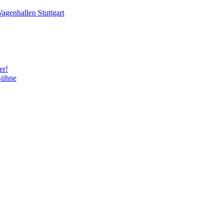
agenhallen Stuttgart
er!
Bühne