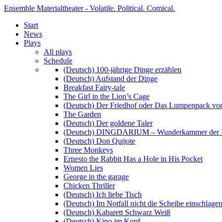
Ensemble Materialtheater - Volatile. Political. Comical.
Start
News
Plays
All plays
Schedule
(Deutsch) 100-jährige Dinge erzählen
(Deutsch) Aufstand der Dinge
Breakfast Fairy-tale
The Girl in the Lion’s Cage
(Deutsch) Der Friedhof oder Das Lumpenpack von
The Garden
(Deutsch) Der goldene Taler
(Deutsch) DINGDARIUM – Wunderkammer der 
(Deutsch) Don Quijote
Three Monkeys
Ernesto the Rabbit Has a Hole in His Pocket
Women Lies
George in the garage
Chicken Thriller
(Deutsch) Ich liebe Tisch
(Deutsch) Im Notfall nicht die Scheibe einschlage
(Deutsch) Kabarett Schwarz Weiß
(Deutsch) Kino im Kopf