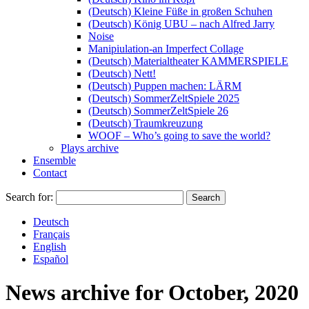
(Deutsch) Kleine Füße in großen Schuhen
(Deutsch) König UBU – nach Alfred Jarry
Noise
Manipiulation-an Imperfect Collage
(Deutsch) Materialtheater KAMMERSPIELE
(Deutsch) Nett!
(Deutsch) Puppen machen: LÄRM
(Deutsch) SommerZeltSpiele 2025
(Deutsch) SommerZeltSpiele 26
(Deutsch) Traumkreuzung
WOOF – Who’s going to save the world?
Plays archive
Ensemble
Contact
Search for:
Deutsch
Français
English
Español
News archive for
October, 2020