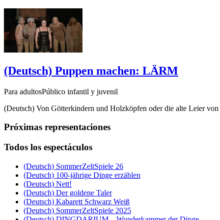
(Deutsch) Puppen machen: LÄRM
Para adultosPúblico infantil y juvenil
(Deutsch) Von Götterkindern und Holzköpfen oder die alte Leier von
Próximas representaciones
Todos los espectáculos
(Deutsch) SommerZeltSpiele 26
(Deutsch) 100-jährige Dinge erzählen
(Deutsch) Nett!
(Deutsch) Der goldene Taler
(Deutsch) Kabarett Schwarz Weiß
(Deutsch) SommerZeltSpiele 2025
(Deutsch) DINGDARIUM – Wunderkammer der Dinge