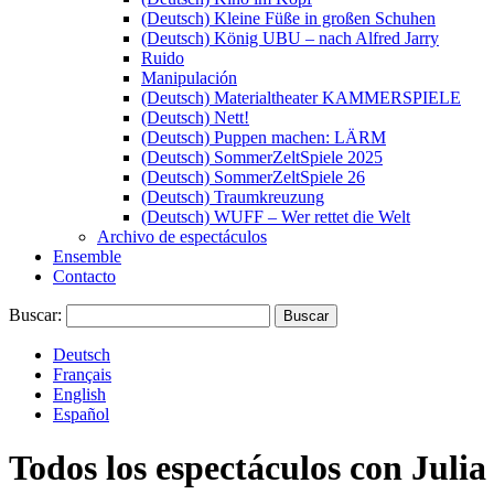
(Deutsch) Kleine Füße in großen Schuhen
(Deutsch) König UBU – nach Alfred Jarry
Ruido
Manipulación
(Deutsch) Materialtheater KAMMERSPIELE
(Deutsch) Nett!
(Deutsch) Puppen machen: LÄRM
(Deutsch) SommerZeltSpiele 2025
(Deutsch) SommerZeltSpiele 26
(Deutsch) Traumkreuzung
(Deutsch) WUFF – Wer rettet die Welt
Archivo de espectáculos
Ensemble
Contacto
Buscar:
Deutsch
Français
English
Español
Todos los espectáculos con
Julia