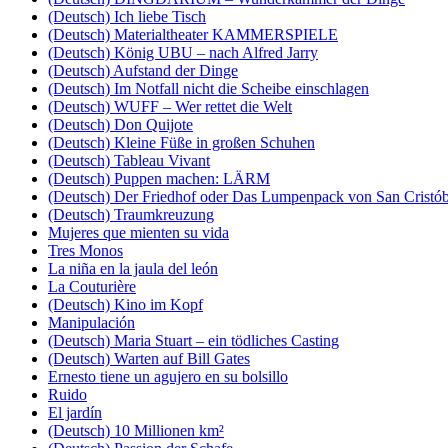
(Deutsch) Ich liebe Tisch
(Deutsch) Materialtheater KAMMERSPIELE
(Deutsch) König UBU – nach Alfred Jarry
(Deutsch) Aufstand der Dinge
(Deutsch) Im Notfall nicht die Scheibe einschlagen
(Deutsch) WUFF – Wer rettet die Welt
(Deutsch) Don Quijote
(Deutsch) Kleine Füße in großen Schuhen
(Deutsch) Tableau Vivant
(Deutsch) Puppen machen: LÄRM
(Deutsch) Der Friedhof oder Das Lumpenpack von San Cristób
(Deutsch) Traumkreuzung
Mujeres que mienten su vida
Tres Monos
La niña en la jaula del león
La Couturière
(Deutsch) Kino im Kopf
Manipulación
(Deutsch) Maria Stuart – ein tödliches Casting
(Deutsch) Warten auf Bill Gates
Ernesto tiene un agujero en su bolsillo
Ruido
El jardín
(Deutsch) 10 Millionen km²