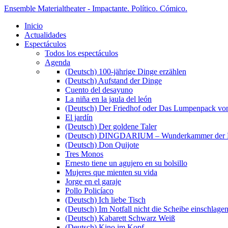
Ensemble Materialtheater - Impactante. Político. Cómico.
Inicio
Actualidades
Espectáculos
Todos los espectáculos
Agenda
(Deutsch) 100-jährige Dinge erzählen
(Deutsch) Aufstand der Dinge
Cuento del desayuno
La niña en la jaula del león
(Deutsch) Der Friedhof oder Das Lumpenpack von
El jardín
(Deutsch) Der goldene Taler
(Deutsch) DINGDARIUM – Wunderkammer der 
(Deutsch) Don Quijote
Tres Monos
Ernesto tiene un agujero en su bolsillo
Mujeres que mienten su vida
Jorge en el garaje
Pollo Policíaco
(Deutsch) Ich liebe Tisch
(Deutsch) Im Notfall nicht die Scheibe einschlage
(Deutsch) Kabarett Schwarz Weiß
(Deutsch) Kino im Kopf