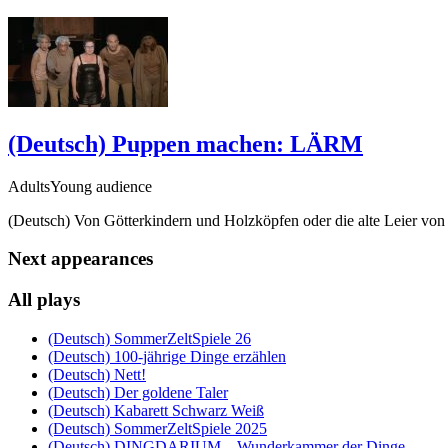
(Deutsch) Puppen machen: LÄRM
AdultsYoung audience
(Deutsch) Von Götterkindern und Holzköpfen oder die alte Leier von
Next appearances
All plays
(Deutsch) SommerZeltSpiele 26
(Deutsch) 100-jährige Dinge erzählen
(Deutsch) Nett!
(Deutsch) Der goldene Taler
(Deutsch) Kabarett Schwarz Weiß
(Deutsch) SommerZeltSpiele 2025
(Deutsch) DINGDARIUM – Wunderkammer der Dinge