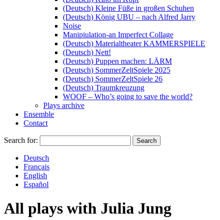
(Deutsch) Kleine Füße in großen Schuhen
(Deutsch) König UBU – nach Alfred Jarry
Noise
Manipiulation-an Imperfect Collage
(Deutsch) Materialtheater KAMMERSPIELE
(Deutsch) Nett!
(Deutsch) Puppen machen: LÄRM
(Deutsch) SommerZeltSpiele 2025
(Deutsch) SommerZeltSpiele 26
(Deutsch) Traumkreuzung
WOOF – Who’s going to save the world?
Plays archive
Ensemble
Contact
Search for:
Deutsch
Français
English
Español
All plays with
Julia Jung