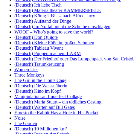
(Deutsch) Ich liebe Tisch
(Deutsch) Materialtheater KAMMERSPIELE
(Deutsch) König UBU – nach Alfred Jarry
(Deutsch) Aufstand der Dinge
(Deutsch) Im Notfall nicht die Scheibe einschlagen
WOOF – Who’s going to save the world?
(Deutsch) Don Quijote
(Deutsch) Kleine Füße in großen Schuhen
(Deutsch) Tableau Vivant
(Deutsch) Puppen machen: LÄRM
(Deutsch) Der Friedhof oder Das Lumpenpack von San Cristób
(Deutsch) Traumkreuzung
Women Lies
Three Monkeys
The Girl in the Lion’s Cage
(Deutsch) Die Weissnäherin
(Deutsch) Kino im Kopf
Manipiulation-an Imperfect Collage
(Deutsch) Maria Stuart – ein tödliches Casting
(Deutsch) Warten auf Bill Gates
Ernesto the Rabbit Has a Hole in His Pocket
Noise
The Garden
(Deutsch) 10 Millionen km²