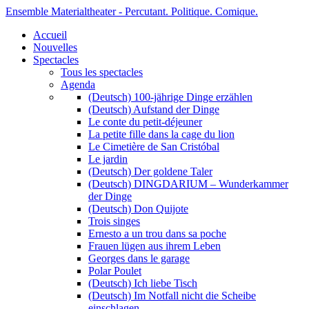
Ensemble Materialtheater - Percutant. Politique. Comique.
Accueil
Nouvelles
Spectacles
Tous les spectacles
Agenda
(Deutsch) 100-jährige Dinge erzählen
(Deutsch) Aufstand der Dinge
Le conte du petit-déjeuner
La petite fille dans la cage du lion
Le Cimetière de San Cristóbal
Le jardin
(Deutsch) Der goldene Taler
(Deutsch) DINGDARIUM – Wunderkammer
der Dinge
(Deutsch) Don Quijote
Trois singes
Ernesto a un trou dans sa poche
Frauen lügen aus ihrem Leben
Georges dans le garage
Polar Poulet
(Deutsch) Ich liebe Tisch
(Deutsch) Im Notfall nicht die Scheibe
einschlagen