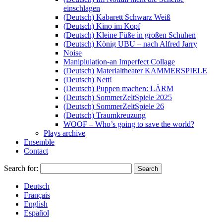
einschlagen
(Deutsch) Kabarett Schwarz Weiß
(Deutsch) Kino im Kopf
(Deutsch) Kleine Füße in großen Schuhen
(Deutsch) König UBU – nach Alfred Jarry
Noise
Manipiulation-an Imperfect Collage
(Deutsch) Materialtheater KAMMERSPIELE
(Deutsch) Nett!
(Deutsch) Puppen machen: LÄRM
(Deutsch) SommerZeltSpiele 2025
(Deutsch) SommerZeltSpiele 26
(Deutsch) Traumkreuzung
WOOF – Who’s going to save the world?
Plays archive
Ensemble
Contact
Search for:
Deutsch
Français
English
Español