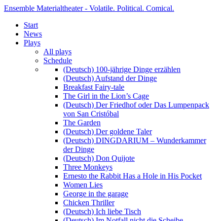
Ensemble Materialtheater - Volatile. Political. Comical.
Start
News
Plays
All plays
Schedule
(Deutsch) 100-jährige Dinge erzählen
(Deutsch) Aufstand der Dinge
Breakfast Fairy-tale
The Girl in the Lion’s Cage
(Deutsch) Der Friedhof oder Das Lumpenpack
von San Cristóbal
The Garden
(Deutsch) Der goldene Taler
(Deutsch) DINGDARIUM – Wunderkammer
der Dinge
(Deutsch) Don Quijote
Three Monkeys
Ernesto the Rabbit Has a Hole in His Pocket
Women Lies
George in the garage
Chicken Thriller
(Deutsch) Ich liebe Tisch
(Deutsch) Im Notfall nicht die Scheibe