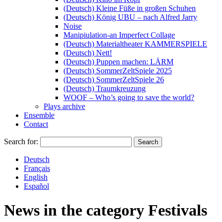
(Deutsch) Kleine Füße in großen Schuhen
(Deutsch) König UBU – nach Alfred Jarry
Noise
Manipiulation-an Imperfect Collage
(Deutsch) Materialtheater KAMMERSPIELE
(Deutsch) Nett!
(Deutsch) Puppen machen: LÄRM
(Deutsch) SommerZeltSpiele 2025
(Deutsch) SommerZeltSpiele 26
(Deutsch) Traumkreuzung
WOOF – Who’s going to save the world?
Plays archive
Ensemble
Contact
Search for:
Deutsch
Français
English
Español
News in the category
Festivals