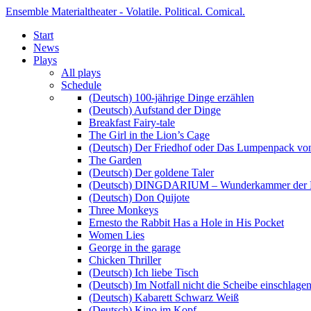
Ensemble Materialtheater - Volatile. Political. Comical.
Start
News
Plays
All plays
Schedule
(Deutsch) 100-jährige Dinge erzählen
(Deutsch) Aufstand der Dinge
Breakfast Fairy-tale
The Girl in the Lion’s Cage
(Deutsch) Der Friedhof oder Das Lumpenpack von
The Garden
(Deutsch) Der goldene Taler
(Deutsch) DINGDARIUM – Wunderkammer der 
(Deutsch) Don Quijote
Three Monkeys
Ernesto the Rabbit Has a Hole in His Pocket
Women Lies
George in the garage
Chicken Thriller
(Deutsch) Ich liebe Tisch
(Deutsch) Im Notfall nicht die Scheibe einschlage
(Deutsch) Kabarett Schwarz Weiß
(Deutsch) Kino im Kopf