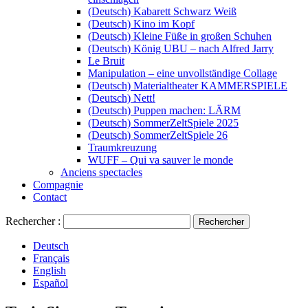
(Deutsch) Kabarett Schwarz Weiß
(Deutsch) Kino im Kopf
(Deutsch) Kleine Füße in großen Schuhen
(Deutsch) König UBU – nach Alfred Jarry
Le Bruit
Manipulation – eine unvollständige Collage
(Deutsch) Materialtheater KAMMERSPIELE
(Deutsch) Nett!
(Deutsch) Puppen machen: LÄRM
(Deutsch) SommerZeltSpiele 2025
(Deutsch) SommerZeltSpiele 26
Traumkreuzung
WUFF – Qui va sauver le monde
Anciens spectacles
Compagnie
Contact
Rechercher :
Deutsch
Français
English
Español