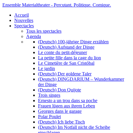
Ensemble Materialtheater - Percutant. Politique. Comique.
Accueil
Nouvelles
Spectacles
Tous les spectacles
Agenda
(Deutsch) 100-jährige Dinge erzählen
(Deutsch) Aufstand der Dinge
Le conte du petit-déjeuner
La petite fille dans la cage du lion
Le Cimetière de San Cristóbal
Le jardin
(Deutsch) Der goldene Taler
(Deutsch) DINGDARIUM – Wunderkammer
der Dinge
(Deutsch) Don Quijote
Trois singes
Ernesto a un trou dans sa poche
Frauen lügen aus ihrem Leben
Georges dans le garage
Polar Poulet
(Deutsch) Ich liebe Tisch
(Deutsch) Im Notfall nicht die Scheibe
einschlagen