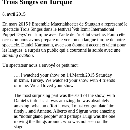
Trois Singes en Turquie
8. avril 2015
En mars 2015 l’Ensemble Materialtheater de Stuttgart a représenté le
spectacle Trois Singes dans le festival `9th Izmir International
Puppet Days’ en Turquie avec l’aide de l’institut Goethe. Pour cette
occasion nous avons préparé une version en langue turque de notre
spectacle. Daniel Kartmann, avec son étonnant accent et talent pour
les langues, a surpris un public qui a couronné la soirée avec une
standing ovation
.
Un spectateur nous a envoyé ce petit mot:
…. I watched your show on 14.March.2015 Saturday
in Izmir, Turkey. We watched your show with 4 friends
of mine. We all loved your show.
The most surprising part was the start of the show, with
Daniel’s turkish…it was amazing, he was absolutely
amazing, what an effort it was, I must congratulate him
firstly…and Annette, Alberto and Sigrun were amazing
as “nothingland people” and perhaps Luigi was the one
moving the things around, who was not seen on the
stage…