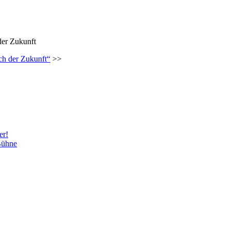
er Zukunft
ch der Zukunft“
>>
er!
Bühne