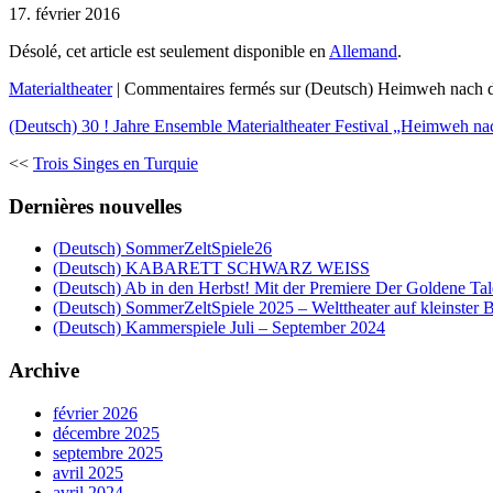
17. février 2016
Désolé, cet article est seulement disponible en
Allemand
.
Materialtheater
|
Commentaires fermés
sur (Deutsch) Heimweh nach d
(Deutsch) 30 ! Jahre Ensemble Materialtheater Festival „Heimweh na
<<
Trois Singes en Turquie
Dernières nouvelles
(Deutsch) SommerZeltSpiele26
(Deutsch) KABARETT SCHWARZ WEISS
(Deutsch) Ab in den Herbst! Mit der Premiere Der Goldene Tal
(Deutsch) SommerZeltSpiele 2025 – Welttheater auf kleinster 
(Deutsch) Kammerspiele Juli – September 2024
Archive
février 2026
décembre 2025
septembre 2025
avril 2025
avril 2024