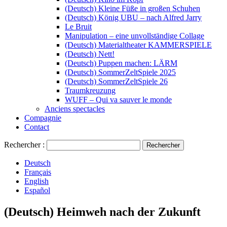
(Deutsch) Kleine Füße in großen Schuhen
(Deutsch) König UBU – nach Alfred Jarry
Le Bruit
Manipulation – eine unvollständige Collage
(Deutsch) Materialtheater KAMMERSPIELE
(Deutsch) Nett!
(Deutsch) Puppen machen: LÄRM
(Deutsch) SommerZeltSpiele 2025
(Deutsch) SommerZeltSpiele 26
Traumkreuzung
WUFF – Qui va sauver le monde
Anciens spectacles
Compagnie
Contact
Rechercher :
Deutsch
Français
English
Español
(Deutsch) Heimweh nach der Zukunft