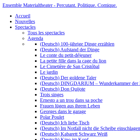
Ensemble Materialtheater - Percutant. Politique. Comique.
Accueil
Nouvelles
Spectacles
Tous les spectacles
Agenda
(Deutsch) 100-jährige Dinge erzählen
(Deutsch) Aufstand der Dinge
Le conte du petit-déjeuner
La petite fille dans la cage du lion
Le Cimetière de San Cristóbal
Le jardin
(Deutsch) Der goldene Taler
(Deutsch) DINGDARIUM – Wunderkammer der 
(Deutsch) Don Quijote
Trois singes
Ernesto a un trou dans sa poche
Frauen lügen aus ihrem Leben
Georges dans le garage
Polar Poulet
(Deutsch) Ich liebe Tisch
(Deutsch) Im Notfall nicht die Scheibe einschlage
(Deutsch) Kabarett Schwarz Weiß
(Deutsch) Kino im Kopf