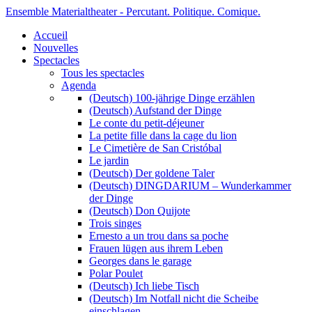
Ensemble Materialtheater - Percutant. Politique. Comique.
Accueil
Nouvelles
Spectacles
Tous les spectacles
Agenda
(Deutsch) 100-jährige Dinge erzählen
(Deutsch) Aufstand der Dinge
Le conte du petit-déjeuner
La petite fille dans la cage du lion
Le Cimetière de San Cristóbal
Le jardin
(Deutsch) Der goldene Taler
(Deutsch) DINGDARIUM – Wunderkammer
der Dinge
(Deutsch) Don Quijote
Trois singes
Ernesto a un trou dans sa poche
Frauen lügen aus ihrem Leben
Georges dans le garage
Polar Poulet
(Deutsch) Ich liebe Tisch
(Deutsch) Im Notfall nicht die Scheibe
einschlagen