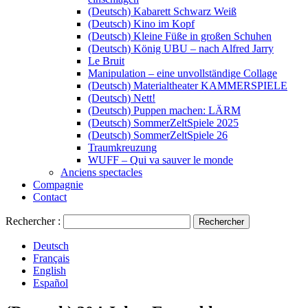
(Deutsch) Kabarett Schwarz Weiß
(Deutsch) Kino im Kopf
(Deutsch) Kleine Füße in großen Schuhen
(Deutsch) König UBU – nach Alfred Jarry
Le Bruit
Manipulation – eine unvollständige Collage
(Deutsch) Materialtheater KAMMERSPIELE
(Deutsch) Nett!
(Deutsch) Puppen machen: LÄRM
(Deutsch) SommerZeltSpiele 2025
(Deutsch) SommerZeltSpiele 26
Traumkreuzung
WUFF – Qui va sauver le monde
Anciens spectacles
Compagnie
Contact
Rechercher :
Deutsch
Français
English
Español