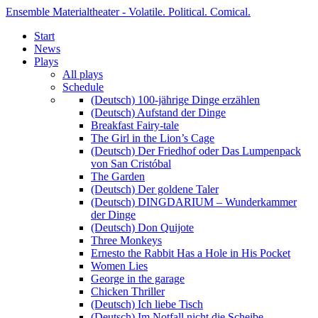
Ensemble Materialtheater - Volatile. Political. Comical.
Start
News
Plays
All plays
Schedule
(Deutsch) 100-jährige Dinge erzählen
(Deutsch) Aufstand der Dinge
Breakfast Fairy-tale
The Girl in the Lion’s Cage
(Deutsch) Der Friedhof oder Das Lumpenpack
von San Cristóbal
The Garden
(Deutsch) Der goldene Taler
(Deutsch) DINGDARIUM – Wunderkammer
der Dinge
(Deutsch) Don Quijote
Three Monkeys
Ernesto the Rabbit Has a Hole in His Pocket
Women Lies
George in the garage
Chicken Thriller
(Deutsch) Ich liebe Tisch
(Deutsch) Im Notfall nicht die Scheibe