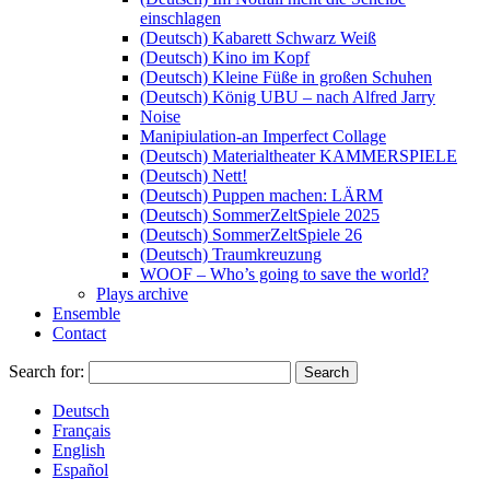
einschlagen
(Deutsch) Kabarett Schwarz Weiß
(Deutsch) Kino im Kopf
(Deutsch) Kleine Füße in großen Schuhen
(Deutsch) König UBU – nach Alfred Jarry
Noise
Manipiulation-an Imperfect Collage
(Deutsch) Materialtheater KAMMERSPIELE
(Deutsch) Nett!
(Deutsch) Puppen machen: LÄRM
(Deutsch) SommerZeltSpiele 2025
(Deutsch) SommerZeltSpiele 26
(Deutsch) Traumkreuzung
WOOF – Who’s going to save the world?
Plays archive
Ensemble
Contact
Search for:
Deutsch
Français
English
Español