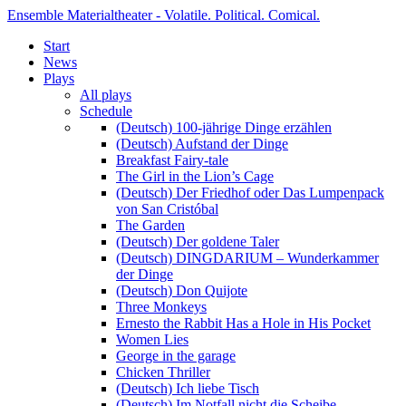
Ensemble Materialtheater - Volatile. Political. Comical.
Start
News
Plays
All plays
Schedule
(Deutsch) 100-jährige Dinge erzählen
(Deutsch) Aufstand der Dinge
Breakfast Fairy-tale
The Girl in the Lion’s Cage
(Deutsch) Der Friedhof oder Das Lumpenpack
von San Cristóbal
The Garden
(Deutsch) Der goldene Taler
(Deutsch) DINGDARIUM – Wunderkammer
der Dinge
(Deutsch) Don Quijote
Three Monkeys
Ernesto the Rabbit Has a Hole in His Pocket
Women Lies
George in the garage
Chicken Thriller
(Deutsch) Ich liebe Tisch
(Deutsch) Im Notfall nicht die Scheibe