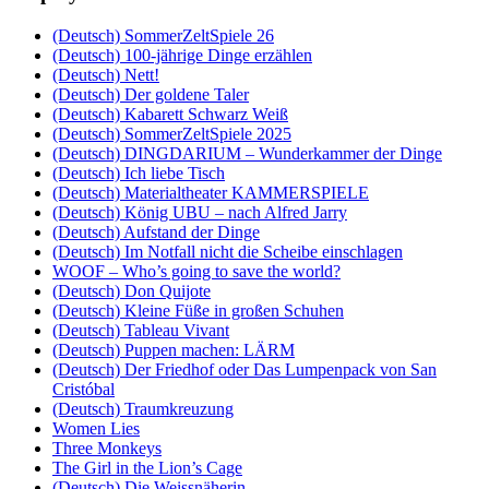
(Deutsch) SommerZeltSpiele 26
(Deutsch) 100-jährige Dinge erzählen
(Deutsch) Nett!
(Deutsch) Der goldene Taler
(Deutsch) Kabarett Schwarz Weiß
(Deutsch) SommerZeltSpiele 2025
(Deutsch) DINGDARIUM – Wunderkammer der Dinge
(Deutsch) Ich liebe Tisch
(Deutsch) Materialtheater KAMMERSPIELE
(Deutsch) König UBU – nach Alfred Jarry
(Deutsch) Aufstand der Dinge
(Deutsch) Im Notfall nicht die Scheibe einschlagen
WOOF – Who’s going to save the world?
(Deutsch) Don Quijote
(Deutsch) Kleine Füße in großen Schuhen
(Deutsch) Tableau Vivant
(Deutsch) Puppen machen: LÄRM
(Deutsch) Der Friedhof oder Das Lumpenpack von San
Cristóbal
(Deutsch) Traumkreuzung
Women Lies
Three Monkeys
The Girl in the Lion’s Cage
(Deutsch) Die Weissnäherin