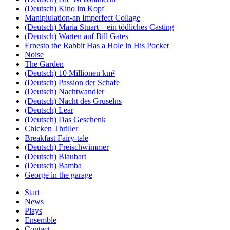
(Deutsch) Kino im Kopf
Manipiulation-an Imperfect Collage
(Deutsch) Maria Stuart – ein tödliches Casting
(Deutsch) Warten auf Bill Gates
Ernesto the Rabbit Has a Hole in His Pocket
Noise
The Garden
(Deutsch) 10 Millionen km²
(Deutsch) Passion der Schafe
(Deutsch) Nachtwandler
(Deutsch) Nacht des Gruselns
(Deutsch) Lear
(Deutsch) Das Geschenk
Chicken Thriller
Breakfast Fairy-tale
(Deutsch) Freischwimmer
(Deutsch) Blaubart
(Deutsch) Bamba
George in the garage
Start
News
Plays
Ensemble
Contact