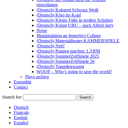
einschlagen
(Deutsch) Kabarett Schwarz Weiß
(Deutsch) Kino im Kopf
(Deutsch) Kleine Füße in großen Schuhen
(Deutsch) König UBU – nach Alfred Jarry
Noise
Manipiulation-an Imperfect Collage
(Deutsch) Materialtheater KAMMERSPIELE
(Deutsch) Nett!
(Deutsch) Puppen machen: LÄRM
(Deutsch) SommerZeltSpiele 2025
(Deutsch) SommerZeltSpiele 26
(Deutsch) Traumkreuzung
WOOF – Who’s going to save the world?
Plays archive
Ensemble
Contact
Search for:
Deutsch
Français
English
Español