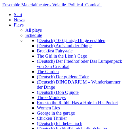
Ensemble Materialtheater - Volatile. Political. Comical.
Start
News
Plays
All plays
Schedule
(Deutsch) 100-jährige Dinge erzählen
(Deutsch) Aufstand der Dinge
Breakfast Fairy-tale
The Girl in the Lion’s Cage
(Deutsch) Der Friedhof oder Das Lumpenpack
von San Cristóbal
The Garden
(Deutsch) Der goldene Taler
(Deutsch) DINGDARIUM – Wunderkammer
der Dinge
(Deutsch) Don Quijote
Three Monkeys
Ernesto the Rabbit Has a Hole in His Pocket
Women Lies
George in the garage
Chicken Thriller
(Deutsch) Ich liebe Tisch
(Deutsch) Im Notfall nicht die Scheibe