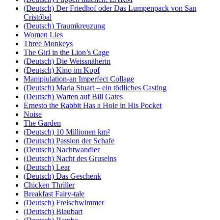
(Deutsch) Der Friedhof oder Das Lumpenpack von San
Cristóbal
(Deutsch) Traumkreuzung
Women Lies
Three Monkeys
The Girl in the Lion’s Cage
(Deutsch) Die Weissnäherin
(Deutsch) Kino im Kopf
Manipiulation-an Imperfect Collage
(Deutsch) Maria Stuart – ein tödliches Casting
(Deutsch) Warten auf Bill Gates
Ernesto the Rabbit Has a Hole in His Pocket
Noise
The Garden
(Deutsch) 10 Millionen km²
(Deutsch) Passion der Schafe
(Deutsch) Nachtwandler
(Deutsch) Nacht des Gruselns
(Deutsch) Lear
(Deutsch) Das Geschenk
Chicken Thriller
Breakfast Fairy-tale
(Deutsch) Freischwimmer
(Deutsch) Blaubart