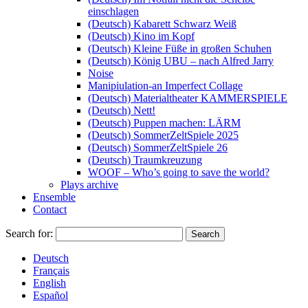
einschlagen
(Deutsch) Kabarett Schwarz Weiß
(Deutsch) Kino im Kopf
(Deutsch) Kleine Füße in großen Schuhen
(Deutsch) König UBU – nach Alfred Jarry
Noise
Manipiulation-an Imperfect Collage
(Deutsch) Materialtheater KAMMERSPIELE
(Deutsch) Nett!
(Deutsch) Puppen machen: LÄRM
(Deutsch) SommerZeltSpiele 2025
(Deutsch) SommerZeltSpiele 26
(Deutsch) Traumkreuzung
WOOF – Who’s going to save the world?
Plays archive
Ensemble
Contact
Search for:
Deutsch
Français
English
Español