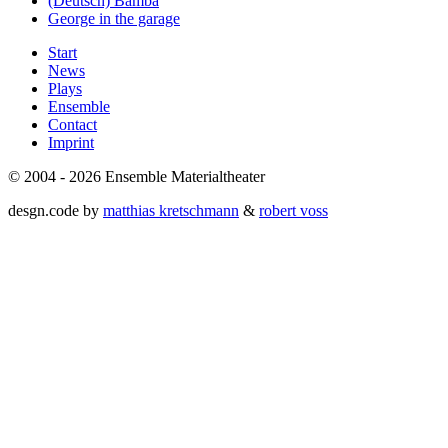
(Deutsch) Bamba
George in the garage
Start
News
Plays
Ensemble
Contact
Imprint
© 2004 - 2026 Ensemble Materialtheater
desgn.code by
matthias kretschmann
&
robert voss