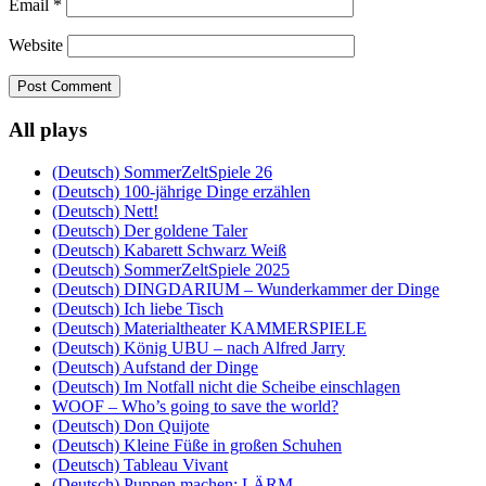
Email
*
Website
All plays
(Deutsch) SommerZeltSpiele 26
(Deutsch) 100-jährige Dinge erzählen
(Deutsch) Nett!
(Deutsch) Der goldene Taler
(Deutsch) Kabarett Schwarz Weiß
(Deutsch) SommerZeltSpiele 2025
(Deutsch) DINGDARIUM – Wunderkammer der Dinge
(Deutsch) Ich liebe Tisch
(Deutsch) Materialtheater KAMMERSPIELE
(Deutsch) König UBU – nach Alfred Jarry
(Deutsch) Aufstand der Dinge
(Deutsch) Im Notfall nicht die Scheibe einschlagen
WOOF – Who’s going to save the world?
(Deutsch) Don Quijote
(Deutsch) Kleine Füße in großen Schuhen
(Deutsch) Tableau Vivant
(Deutsch) Puppen machen: LÄRM