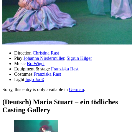
Direction
Christina Rast
Play
Johanna Niedermüller
,
Sigrun Kilger
Music
Bo Wiget
Equipment & stage
Franziska Rast
Costumes
Franziska Rast
Light
Ingo Jooß
Sorry, this entry is only available in
German
.
(Deutsch) Maria Stuart – ein tödliches
Casting Gallery