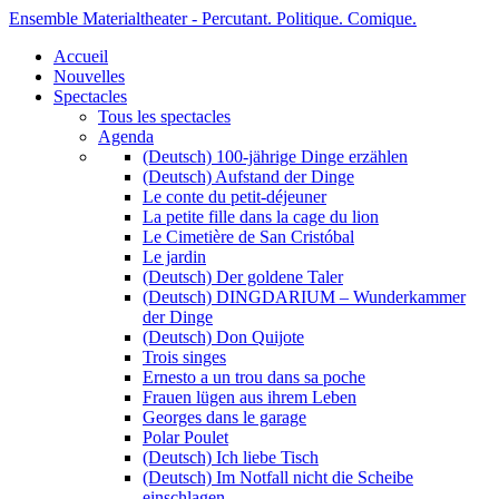
Ensemble Materialtheater - Percutant. Politique. Comique.
Accueil
Nouvelles
Spectacles
Tous les spectacles
Agenda
(Deutsch) 100-jährige Dinge erzählen
(Deutsch) Aufstand der Dinge
Le conte du petit-déjeuner
La petite fille dans la cage du lion
Le Cimetière de San Cristóbal
Le jardin
(Deutsch) Der goldene Taler
(Deutsch) DINGDARIUM – Wunderkammer
der Dinge
(Deutsch) Don Quijote
Trois singes
Ernesto a un trou dans sa poche
Frauen lügen aus ihrem Leben
Georges dans le garage
Polar Poulet
(Deutsch) Ich liebe Tisch
(Deutsch) Im Notfall nicht die Scheibe
einschlagen