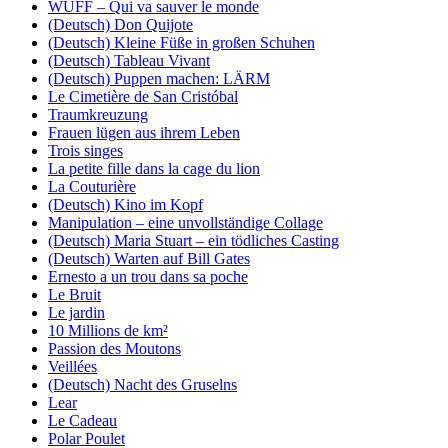
WUFF – Qui va sauver le monde
(Deutsch) Don Quijote
(Deutsch) Kleine Füße in großen Schuhen
(Deutsch) Tableau Vivant
(Deutsch) Puppen machen: LÄRM
Le Cimetière de San Cristóbal
Traumkreuzung
Frauen lügen aus ihrem Leben
Trois singes
La petite fille dans la cage du lion
La Couturière
(Deutsch) Kino im Kopf
Manipulation – eine unvollständige Collage
(Deutsch) Maria Stuart – ein tödliches Casting
(Deutsch) Warten auf Bill Gates
Ernesto a un trou dans sa poche
Le Bruit
Le jardin
10 Millions de km²
Passion des Moutons
Veillées
(Deutsch) Nacht des Gruselns
Lear
Le Cadeau
Polar Poulet