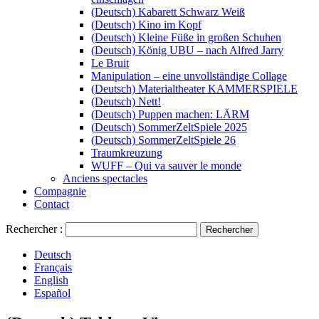
(Deutsch) Kabarett Schwarz Weiß
(Deutsch) Kino im Kopf
(Deutsch) Kleine Füße in großen Schuhen
(Deutsch) König UBU – nach Alfred Jarry
Le Bruit
Manipulation – eine unvollständige Collage
(Deutsch) Materialtheater KAMMERSPIELE
(Deutsch) Nett!
(Deutsch) Puppen machen: LÄRM
(Deutsch) SommerZeltSpiele 2025
(Deutsch) SommerZeltSpiele 26
Traumkreuzung
WUFF – Qui va sauver le monde
Anciens spectacles
Compagnie
Contact
Rechercher :
Deutsch
Français
English
Español