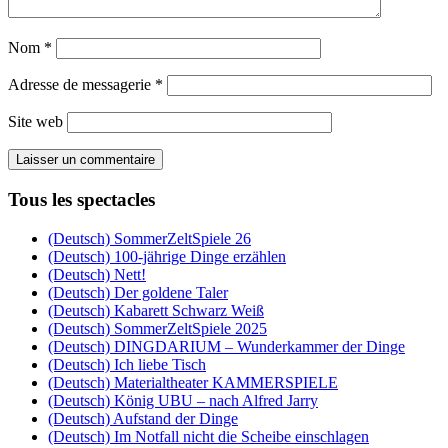
Nom
*
Adresse de messagerie
*
Site web
Tous les spectacles
(Deutsch) SommerZeltSpiele 26
(Deutsch) 100-jährige Dinge erzählen
(Deutsch) Nett!
(Deutsch) Der goldene Taler
(Deutsch) Kabarett Schwarz Weiß
(Deutsch) SommerZeltSpiele 2025
(Deutsch) DINGDARIUM – Wunderkammer der Dinge
(Deutsch) Ich liebe Tisch
(Deutsch) Materialtheater KAMMERSPIELE
(Deutsch) König UBU – nach Alfred Jarry
(Deutsch) Aufstand der Dinge
(Deutsch) Im Notfall nicht die Scheibe einschlagen