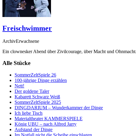
Freischwimmer
ArchivErwachsene
Ein clownesker Abend über Zivilcourage, über Macht und Ohnmacht
Alle Stücke
SommerZeltSpiele 26
100-jährige Dinge erzählen
Nett!
Der goldene Taler
Kabarett Schwarz Weiß
SommerZeltSpiele 2025
DINGDARIUM – Wunderkammer der Dinge
Ich liebe Tisch
Materialtheater KAMMERSPIELE
König UBU – nach Alfred Jarry
Aufstand der Dinge
Im Notfall nicht die Scheibe einschlagen