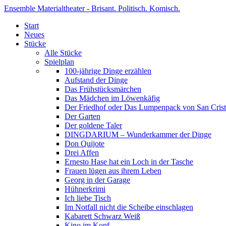
Ensemble Materialtheater - Brisant. Politisch. Komisch.
Start
Neues
Stücke
Alle Stücke
Spielplan
100-jährige Dinge erzählen
Aufstand der Dinge
Das Frühstücksmärchen
Das Mädchen im Löwenkäfig
Der Friedhof oder Das Lumpenpack von San Crist
Der Garten
Der goldene Taler
DINGDARIUM – Wunderkammer der Dinge
Don Quijote
Drei Affen
Ernesto Hase hat ein Loch in der Tasche
Frauen lügen aus ihrem Leben
Georg in der Garage
Hühnerkrimi
Ich liebe Tisch
Im Notfall nicht die Scheibe einschlagen
Kabarett Schwarz Weiß
Kino im Kopf