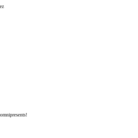
ez
t omnipresents!