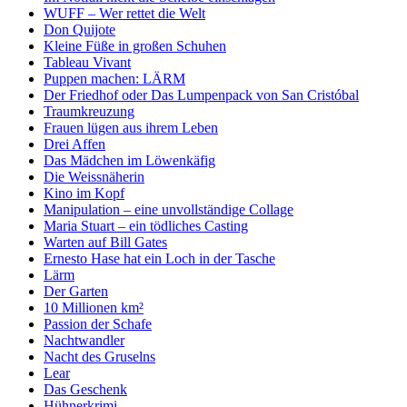
WUFF – Wer rettet die Welt
Don Quijote
Kleine Füße in großen Schuhen
Tableau Vivant
Puppen machen: LÄRM
Der Friedhof oder Das Lumpenpack von San Cristóbal
Traumkreuzung
Frauen lügen aus ihrem Leben
Drei Affen
Das Mädchen im Löwenkäfig
Die Weissnäherin
Kino im Kopf
Manipulation – eine unvollständige Collage
Maria Stuart – ein tödliches Casting
Warten auf Bill Gates
Ernesto Hase hat ein Loch in der Tasche
Lärm
Der Garten
10 Millionen km²
Passion der Schafe
Nachtwandler
Nacht des Gruselns
Lear
Das Geschenk
Hühnerkrimi