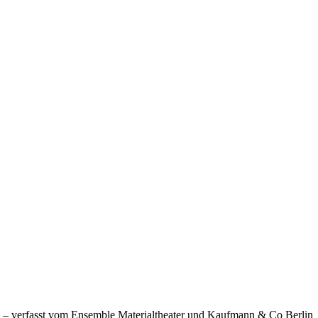
hte – verfasst vom Ensemble Materialtheater und Kaufmann
&
Co Berlin