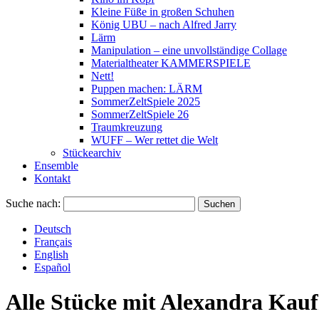
Kleine Füße in großen Schuhen
König UBU – nach Alfred Jarry
Lärm
Manipulation – eine unvollständige Collage
Materialtheater KAMMERSPIELE
Nett!
Puppen machen: LÄRM
SommerZeltSpiele 2025
SommerZeltSpiele 26
Traumkreuzung
WUFF – Wer rettet die Welt
Stückearchiv
Ensemble
Kontakt
Suche nach:
Deutsch
Français
English
Español
Alle Stücke mit
Alexandra Kau