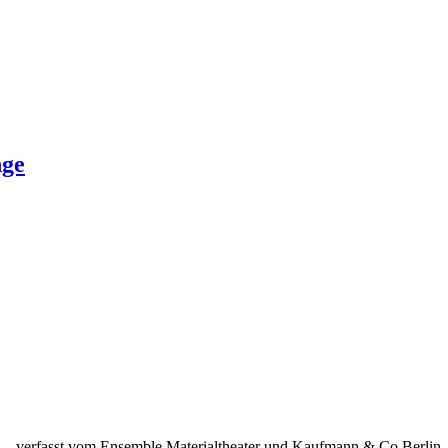
ge
hte – verfasst vom Ensemble Materialtheater und Kaufmann
&
Co Berlin