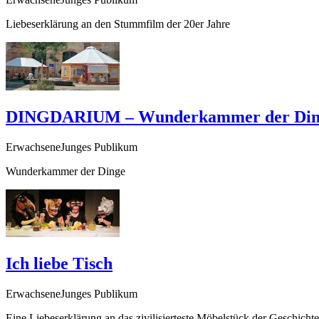
Liebeserklärung an den Stummfilm der 20er Jahre
DINGDARIUM – Wunderkammer der Din
ErwachseneJunges Publikum
Wunderkammer der Dinge
Ich liebe Tisch
ErwachseneJunges Publikum
Eine Liebeserklärung an das zivilisierteste Möbelstück der Geschic