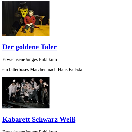
Der goldene Taler
ErwachseneJunges Publikum
ein bitterböses Märchen nach Hans Fallada
Kabarett Schwarz Weiß
ErwachseneJunges Publikum