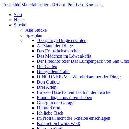
Ensemble Materialtheater - Brisant. Politisch. Komisch.
Start
Neues
Stücke
Alle Stücke
Spielplan
100-jährige Dinge erzählen
Aufstand der Dinge
Das Frühstücksmärchen
Das Mädchen im Löwenkäfig
Der Friedhof oder Das Lumpenpack von San Crist
Der Garten
Der goldene Taler
DINGDARIUM – Wunderkammer der Dinge
Don Quijote
Drei Affen
Ernesto Hase hat ein Loch in der Tasche
Frauen lügen aus ihrem Leben
Georg in der Garage
Hühnerkrimi
Ich liebe Tisch
Im Notfall nicht die Scheibe einschlagen
Kabarett Schwarz Weiß
Kino im Kopf