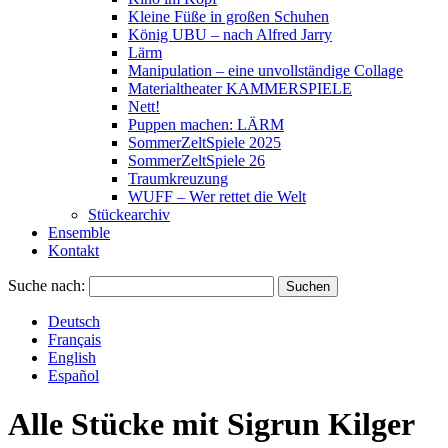
Kleine Füße in großen Schuhen
König UBU – nach Alfred Jarry
Lärm
Manipulation – eine unvollständige Collage
Materialtheater KAMMERSPIELE
Nett!
Puppen machen: LÄRM
SommerZeltSpiele 2025
SommerZeltSpiele 26
Traumkreuzung
WUFF – Wer rettet die Welt
Stückearchiv
Ensemble
Kontakt
Suche nach:
Deutsch
Français
English
Español
Alle Stücke mit
Sigrun Kilger