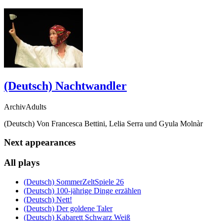
(Deutsch) Nachtwandler
ArchivAdults
(Deutsch) Von Francesca Bettini, Lelia Serra und Gyula Molnàr
Next appearances
All plays
(Deutsch) SommerZeltSpiele 26
(Deutsch) 100-jährige Dinge erzählen
(Deutsch) Nett!
(Deutsch) Der goldene Taler
(Deutsch) Kabarett Schwarz Weiß