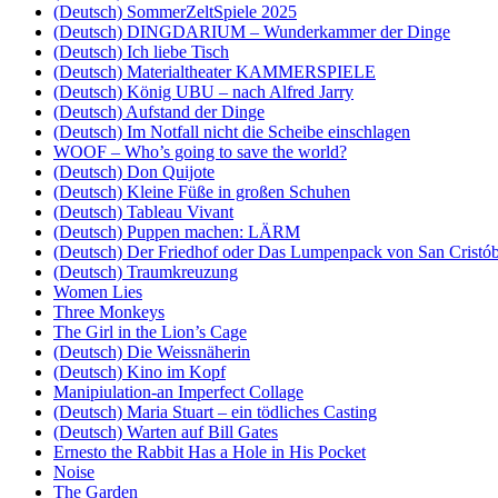
(Deutsch) SommerZeltSpiele 2025
(Deutsch) DINGDARIUM – Wunderkammer der Dinge
(Deutsch) Ich liebe Tisch
(Deutsch) Materialtheater KAMMERSPIELE
(Deutsch) König UBU – nach Alfred Jarry
(Deutsch) Aufstand der Dinge
(Deutsch) Im Notfall nicht die Scheibe einschlagen
WOOF – Who’s going to save the world?
(Deutsch) Don Quijote
(Deutsch) Kleine Füße in großen Schuhen
(Deutsch) Tableau Vivant
(Deutsch) Puppen machen: LÄRM
(Deutsch) Der Friedhof oder Das Lumpenpack von San Cristób
(Deutsch) Traumkreuzung
Women Lies
Three Monkeys
The Girl in the Lion’s Cage
(Deutsch) Die Weissnäherin
(Deutsch) Kino im Kopf
Manipiulation-an Imperfect Collage
(Deutsch) Maria Stuart – ein tödliches Casting
(Deutsch) Warten auf Bill Gates
Ernesto the Rabbit Has a Hole in His Pocket
Noise
The Garden