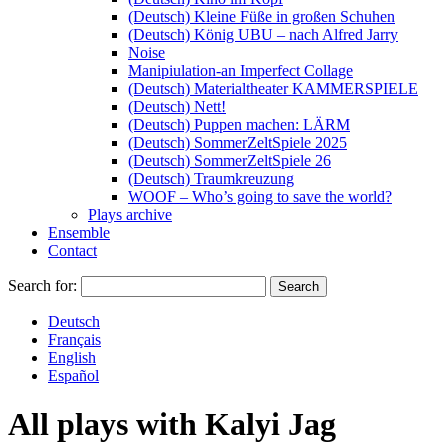
(Deutsch) Kleine Füße in großen Schuhen
(Deutsch) König UBU – nach Alfred Jarry
Noise
Manipiulation-an Imperfect Collage
(Deutsch) Materialtheater KAMMERSPIELE
(Deutsch) Nett!
(Deutsch) Puppen machen: LÄRM
(Deutsch) SommerZeltSpiele 2025
(Deutsch) SommerZeltSpiele 26
(Deutsch) Traumkreuzung
WOOF – Who’s going to save the world?
Plays archive
Ensemble
Contact
Search for:
Deutsch
Français
English
Español
All plays with
Kalyi Jag