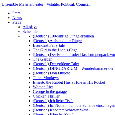
Ensemble Materialtheater - Volatile. Political. Comical.
Start
News
Plays
All plays
Schedule
(Deutsch) 100-jährige Dinge erzählen
(Deutsch) Aufstand der Dinge
Breakfast Fairy-tale
The Girl in the Lion’s Cage
(Deutsch) Der Friedhof oder Das Lumpenpack von
The Garden
(Deutsch) Der goldene Taler
(Deutsch) DINGDARIUM – Wunderkammer der 
(Deutsch) Don Quijote
Three Monkeys
Ernesto the Rabbit Has a Hole in His Pocket
Women Lies
George in the garage
Chicken Thriller
(Deutsch) Ich liebe Tisch
(Deutsch) Im Notfall nicht die Scheibe einschlage
(Deutsch) Kabarett Schwarz Weiß
(Deutsch) Kino im Kopf