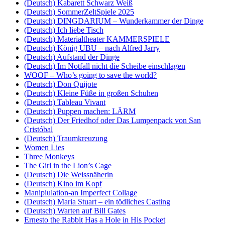
(Deutsch) Kabarett Schwarz Weiß
(Deutsch) SommerZeltSpiele 2025
(Deutsch) DINGDARIUM – Wunderkammer der Dinge
(Deutsch) Ich liebe Tisch
(Deutsch) Materialtheater KAMMERSPIELE
(Deutsch) König UBU – nach Alfred Jarry
(Deutsch) Aufstand der Dinge
(Deutsch) Im Notfall nicht die Scheibe einschlagen
WOOF – Who’s going to save the world?
(Deutsch) Don Quijote
(Deutsch) Kleine Füße in großen Schuhen
(Deutsch) Tableau Vivant
(Deutsch) Puppen machen: LÄRM
(Deutsch) Der Friedhof oder Das Lumpenpack von San
Cristóbal
(Deutsch) Traumkreuzung
Women Lies
Three Monkeys
The Girl in the Lion’s Cage
(Deutsch) Die Weissnäherin
(Deutsch) Kino im Kopf
Manipiulation-an Imperfect Collage
(Deutsch) Maria Stuart – ein tödliches Casting
(Deutsch) Warten auf Bill Gates
Ernesto the Rabbit Has a Hole in His Pocket