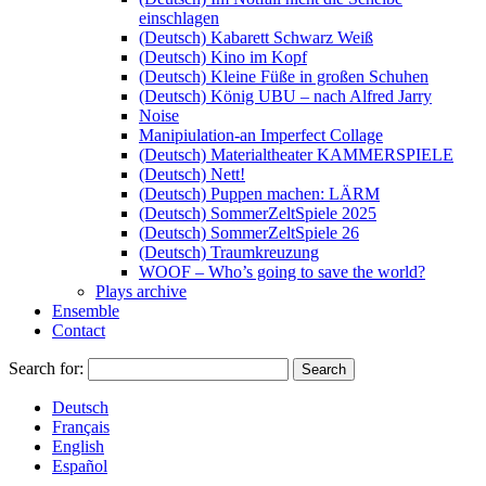
einschlagen
(Deutsch) Kabarett Schwarz Weiß
(Deutsch) Kino im Kopf
(Deutsch) Kleine Füße in großen Schuhen
(Deutsch) König UBU – nach Alfred Jarry
Noise
Manipiulation-an Imperfect Collage
(Deutsch) Materialtheater KAMMERSPIELE
(Deutsch) Nett!
(Deutsch) Puppen machen: LÄRM
(Deutsch) SommerZeltSpiele 2025
(Deutsch) SommerZeltSpiele 26
(Deutsch) Traumkreuzung
WOOF – Who’s going to save the world?
Plays archive
Ensemble
Contact
Search for:
Deutsch
Français
English
Español