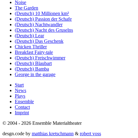
Noise
The Garden
(Deutsch) 10 Millionen km²
(Deutsch) Passion der Schafe
(Deutsch) Nachtwandler
(Deutsch) Nacht des Gruselns
(Deutsch) Lear
(Deutsch) Das Geschenk
Chicken Thriller
Breakfast Fairy-tale
(Deutsch) Freischwimmer
(Deutsch) Blaubart
(Deutsch) Bamba
George in the garage
Start
News
Plays
Ensemble
Contact
Imprint
© 2004 - 2026 Ensemble Materialtheater
desgn.code by
matthias kretschmann
&
robert voss