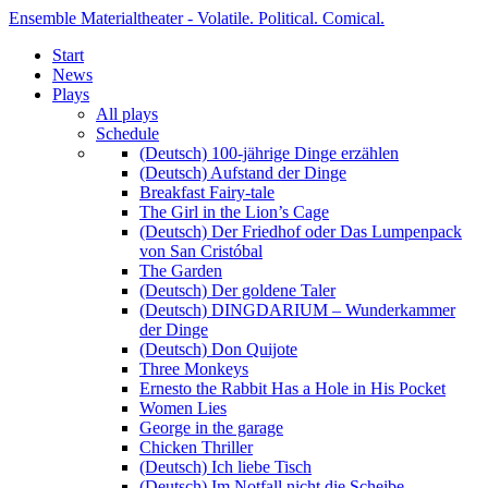
Ensemble Materialtheater - Volatile. Political. Comical.
Start
News
Plays
All plays
Schedule
(Deutsch) 100-jährige Dinge erzählen
(Deutsch) Aufstand der Dinge
Breakfast Fairy-tale
The Girl in the Lion’s Cage
(Deutsch) Der Friedhof oder Das Lumpenpack
von San Cristóbal
The Garden
(Deutsch) Der goldene Taler
(Deutsch) DINGDARIUM – Wunderkammer
der Dinge
(Deutsch) Don Quijote
Three Monkeys
Ernesto the Rabbit Has a Hole in His Pocket
Women Lies
George in the garage
Chicken Thriller
(Deutsch) Ich liebe Tisch
(Deutsch) Im Notfall nicht die Scheibe