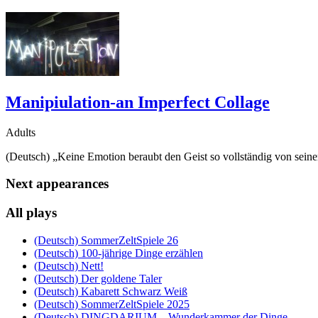
Manipiulation-an Imperfect Collage
Adults
(Deutsch) „Keine Emotion beraubt den Geist so vollständig von sei
Next appearances
All plays
(Deutsch) SommerZeltSpiele 26
(Deutsch) 100-jährige Dinge erzählen
(Deutsch) Nett!
(Deutsch) Der goldene Taler
(Deutsch) Kabarett Schwarz Weiß
(Deutsch) SommerZeltSpiele 2025
(Deutsch) DINGDARIUM – Wunderkammer der Dinge