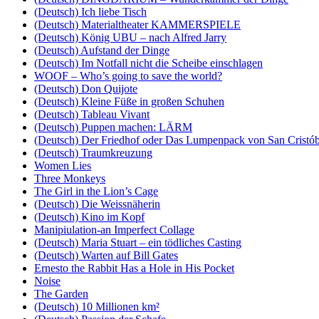
(Deutsch) Ich liebe Tisch
(Deutsch) Materialtheater KAMMERSPIELE
(Deutsch) König UBU – nach Alfred Jarry
(Deutsch) Aufstand der Dinge
(Deutsch) Im Notfall nicht die Scheibe einschlagen
WOOF – Who’s going to save the world?
(Deutsch) Don Quijote
(Deutsch) Kleine Füße in großen Schuhen
(Deutsch) Tableau Vivant
(Deutsch) Puppen machen: LÄRM
(Deutsch) Der Friedhof oder Das Lumpenpack von San Cristób
(Deutsch) Traumkreuzung
Women Lies
Three Monkeys
The Girl in the Lion’s Cage
(Deutsch) Die Weissnäherin
(Deutsch) Kino im Kopf
Manipiulation-an Imperfect Collage
(Deutsch) Maria Stuart – ein tödliches Casting
(Deutsch) Warten auf Bill Gates
Ernesto the Rabbit Has a Hole in His Pocket
Noise
The Garden
(Deutsch) 10 Millionen km²