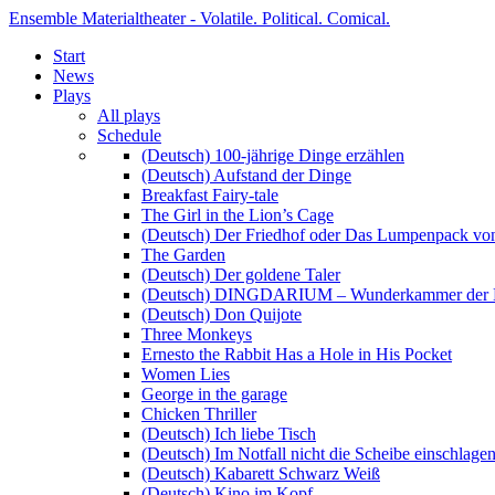
Ensemble Materialtheater - Volatile. Political. Comical.
Start
News
Plays
All plays
Schedule
(Deutsch) 100-jährige Dinge erzählen
(Deutsch) Aufstand der Dinge
Breakfast Fairy-tale
The Girl in the Lion’s Cage
(Deutsch) Der Friedhof oder Das Lumpenpack von
The Garden
(Deutsch) Der goldene Taler
(Deutsch) DINGDARIUM – Wunderkammer der 
(Deutsch) Don Quijote
Three Monkeys
Ernesto the Rabbit Has a Hole in His Pocket
Women Lies
George in the garage
Chicken Thriller
(Deutsch) Ich liebe Tisch
(Deutsch) Im Notfall nicht die Scheibe einschlage
(Deutsch) Kabarett Schwarz Weiß
(Deutsch) Kino im Kopf