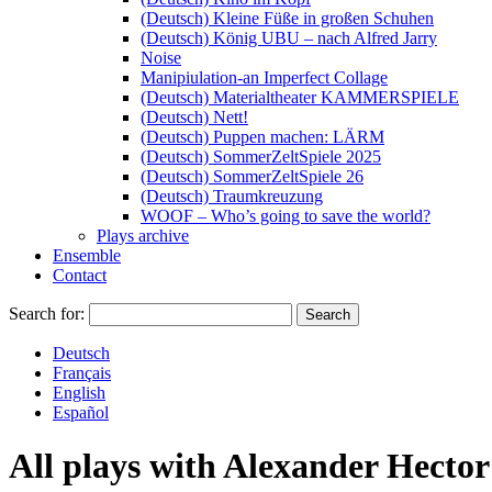
(Deutsch) Kleine Füße in großen Schuhen
(Deutsch) König UBU – nach Alfred Jarry
Noise
Manipiulation-an Imperfect Collage
(Deutsch) Materialtheater KAMMERSPIELE
(Deutsch) Nett!
(Deutsch) Puppen machen: LÄRM
(Deutsch) SommerZeltSpiele 2025
(Deutsch) SommerZeltSpiele 26
(Deutsch) Traumkreuzung
WOOF – Who’s going to save the world?
Plays archive
Ensemble
Contact
Search for:
Deutsch
Français
English
Español
All plays with
Alexander Hector