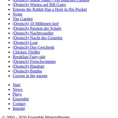
(Deutsch) Warten auf Bill Gates
Ernesto the Rabbit Has a Hole in His Pocket
Noise
The Garden
(Deutsch) 10 Millionen km²
(Deutsch) Passion der Schafe
(Deutsch) Nachtwandler
(Deutsch) Nacht des Gruselns
(Deutsch) Lear
(Deutsch) Das Geschenk
Chicken Thriller
Breakfast Fairy-tale
(Deutsch) Freischwimmer
(Deutsch) Blaubart
(Deutsch) Bamba
George in the garage
Start
News
Plays
Ensemble
Contact
Imprint
© 2004 - 2026 Ensemble Materialtheater