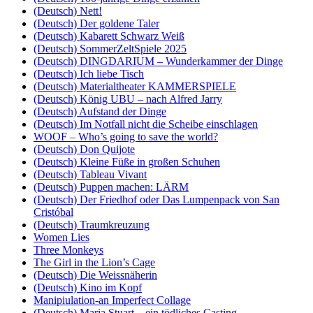
(Deutsch) Nett!
(Deutsch) Der goldene Taler
(Deutsch) Kabarett Schwarz Weiß
(Deutsch) SommerZeltSpiele 2025
(Deutsch) DINGDARIUM – Wunderkammer der Dinge
(Deutsch) Ich liebe Tisch
(Deutsch) Materialtheater KAMMERSPIELE
(Deutsch) König UBU – nach Alfred Jarry
(Deutsch) Aufstand der Dinge
(Deutsch) Im Notfall nicht die Scheibe einschlagen
WOOF – Who’s going to save the world?
(Deutsch) Don Quijote
(Deutsch) Kleine Füße in großen Schuhen
(Deutsch) Tableau Vivant
(Deutsch) Puppen machen: LÄRM
(Deutsch) Der Friedhof oder Das Lumpenpack von San
Cristóbal
(Deutsch) Traumkreuzung
Women Lies
Three Monkeys
The Girl in the Lion’s Cage
(Deutsch) Die Weissnäherin
(Deutsch) Kino im Kopf
Manipiulation-an Imperfect Collage
(Deutsch) Maria Stuart – ein tödliches Casting