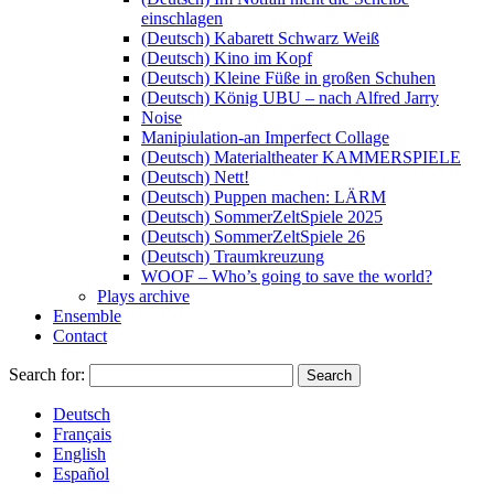
einschlagen
(Deutsch) Kabarett Schwarz Weiß
(Deutsch) Kino im Kopf
(Deutsch) Kleine Füße in großen Schuhen
(Deutsch) König UBU – nach Alfred Jarry
Noise
Manipiulation-an Imperfect Collage
(Deutsch) Materialtheater KAMMERSPIELE
(Deutsch) Nett!
(Deutsch) Puppen machen: LÄRM
(Deutsch) SommerZeltSpiele 2025
(Deutsch) SommerZeltSpiele 26
(Deutsch) Traumkreuzung
WOOF – Who’s going to save the world?
Plays archive
Ensemble
Contact
Search for:
Deutsch
Français
English
Español