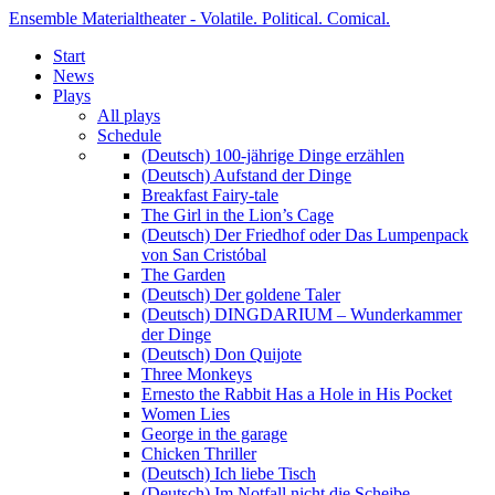
Ensemble Materialtheater - Volatile. Political. Comical.
Start
News
Plays
All plays
Schedule
(Deutsch) 100-jährige Dinge erzählen
(Deutsch) Aufstand der Dinge
Breakfast Fairy-tale
The Girl in the Lion’s Cage
(Deutsch) Der Friedhof oder Das Lumpenpack
von San Cristóbal
The Garden
(Deutsch) Der goldene Taler
(Deutsch) DINGDARIUM – Wunderkammer
der Dinge
(Deutsch) Don Quijote
Three Monkeys
Ernesto the Rabbit Has a Hole in His Pocket
Women Lies
George in the garage
Chicken Thriller
(Deutsch) Ich liebe Tisch
(Deutsch) Im Notfall nicht die Scheibe