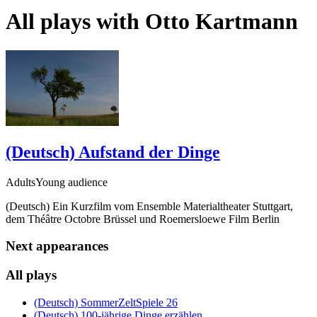
All plays with
Otto Kartmann
(Deutsch) Aufstand der Dinge
AdultsYoung audience
(Deutsch) Ein Kurzfilm vom Ensemble Materialtheater Stuttgart,
dem Théâtre Octobre Brüssel und Roemersloewe Film Berlin
Next appearances
All plays
(Deutsch) SommerZeltSpiele 26
(Deutsch) 100-jährige Dinge erzählen