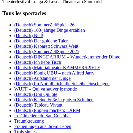
Theaterfestival Luaga & Losna Theater am Saumarkt
Tous les spectacles
(Deutsch) SommerZeltSpiele 26
(Deutsch) 100-jährige Dinge erzählen
(Deutsch) Nett!
(Deutsch) Der goldene Taler
(Deutsch) Kabarett Schwarz Weiß
(Deutsch) SommerZeltSpiele 2025
(Deutsch) DINGDARIUM – Wunderkammer der Dinge
(Deutsch) Ich liebe Tisch
(Deutsch) Materialtheater KAMMERSPIELE
(Deutsch) König UBU – nach Alfred Jarry
(Deutsch) Aufstand der Dinge
(Deutsch) Im Notfall nicht die Scheibe einschlagen
WUFF – Qui va sauver le monde
(Deutsch) Don Quijote
(Deutsch) Kleine Füße in großen Schuhen
(Deutsch) Tableau Vivant
(Deutsch) Puppen machen: LÄRM
Le Cimetière de San Cristóbal
Traumkreuzung
Frauen lügen aus ihrem Leben
Trois singes