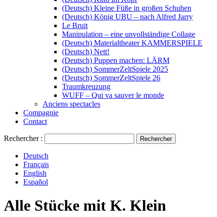
(Deutsch) Kleine Füße in großen Schuhen
(Deutsch) König UBU – nach Alfred Jarry
Le Bruit
Manipulation – eine unvollständige Collage
(Deutsch) Materialtheater KAMMERSPIELE
(Deutsch) Nett!
(Deutsch) Puppen machen: LÄRM
(Deutsch) SommerZeltSpiele 2025
(Deutsch) SommerZeltSpiele 26
Traumkreuzung
WUFF – Qui va sauver le monde
Anciens spectacles
Compagnie
Contact
Rechercher :
Deutsch
Français
English
Español
Alle Stücke mit
K. Klein