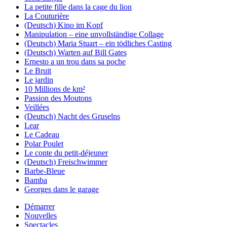
La petite fille dans la cage du lion
La Couturière
(Deutsch) Kino im Kopf
Manipulation – eine unvollständige Collage
(Deutsch) Maria Stuart – ein tödliches Casting
(Deutsch) Warten auf Bill Gates
Ernesto a un trou dans sa poche
Le Bruit
Le jardin
10 Millions de km²
Passion des Moutons
Veillées
(Deutsch) Nacht des Gruselns
Lear
Le Cadeau
Polar Poulet
Le conte du petit-déjeuner
(Deutsch) Freischwimmer
Barbe-Bleue
Bamba
Georges dans le garage
Démarrer
Nouvelles
Spectacles