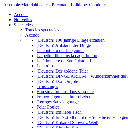
Ensemble Materialtheater - Percutant. Politique. Comique.
Accueil
Nouvelles
Spectacles
Tous les spectacles
Agenda
(Deutsch) 100-jährige Dinge erzählen
(Deutsch) Aufstand der Dinge
Le conte du petit-déjeuner
La petite fille dans la cage du lion
Le Cimetière de San Cristóbal
Le jardin
(Deutsch) Der goldene Taler
(Deutsch) DINGDARIUM – Wunderkammer der 
(Deutsch) Don Quijote
Trois singes
Ernesto a un trou dans sa poche
Frauen lügen aus ihrem Leben
Georges dans le garage
Polar Poulet
(Deutsch) Ich liebe Tisch
(Deutsch) Im Notfall nicht die Scheibe einschlage
(Deutsch) Kabarett Schwarz Weiß
(Deutsch) Kino im Kopf