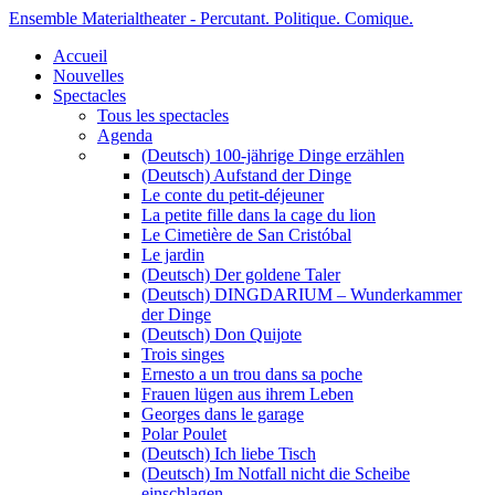
Ensemble Materialtheater - Percutant. Politique. Comique.
Accueil
Nouvelles
Spectacles
Tous les spectacles
Agenda
(Deutsch) 100-jährige Dinge erzählen
(Deutsch) Aufstand der Dinge
Le conte du petit-déjeuner
La petite fille dans la cage du lion
Le Cimetière de San Cristóbal
Le jardin
(Deutsch) Der goldene Taler
(Deutsch) DINGDARIUM – Wunderkammer
der Dinge
(Deutsch) Don Quijote
Trois singes
Ernesto a un trou dans sa poche
Frauen lügen aus ihrem Leben
Georges dans le garage
Polar Poulet
(Deutsch) Ich liebe Tisch
(Deutsch) Im Notfall nicht die Scheibe
einschlagen