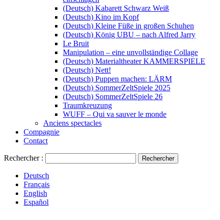
(Deutsch) Kabarett Schwarz Weiß
(Deutsch) Kino im Kopf
(Deutsch) Kleine Füße in großen Schuhen
(Deutsch) König UBU – nach Alfred Jarry
Le Bruit
Manipulation – eine unvollständige Collage
(Deutsch) Materialtheater KAMMERSPIELE
(Deutsch) Nett!
(Deutsch) Puppen machen: LÄRM
(Deutsch) SommerZeltSpiele 2025
(Deutsch) SommerZeltSpiele 26
Traumkreuzung
WUFF – Qui va sauver le monde
Anciens spectacles
Compagnie
Contact
Rechercher :
Deutsch
Français
English
Español