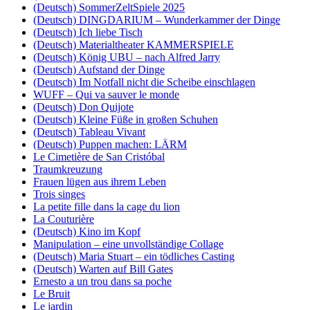
(Deutsch) SommerZeltSpiele 2025
(Deutsch) DINGDARIUM – Wunderkammer der Dinge
(Deutsch) Ich liebe Tisch
(Deutsch) Materialtheater KAMMERSPIELE
(Deutsch) König UBU – nach Alfred Jarry
(Deutsch) Aufstand der Dinge
(Deutsch) Im Notfall nicht die Scheibe einschlagen
WUFF – Qui va sauver le monde
(Deutsch) Don Quijote
(Deutsch) Kleine Füße in großen Schuhen
(Deutsch) Tableau Vivant
(Deutsch) Puppen machen: LÄRM
Le Cimetière de San Cristóbal
Traumkreuzung
Frauen lügen aus ihrem Leben
Trois singes
La petite fille dans la cage du lion
La Couturière
(Deutsch) Kino im Kopf
Manipulation – eine unvollständige Collage
(Deutsch) Maria Stuart – ein tödliches Casting
(Deutsch) Warten auf Bill Gates
Ernesto a un trou dans sa poche
Le Bruit
Le jardin