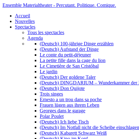
Ensemble Materialtheater - Percutant. Politique. Comique.
Accueil
Nouvelles
Spectacles
Tous les spectacles
Agenda
(Deutsch) 100-jährige Dinge erzählen
(Deutsch) Aufstand der Dinge
Le conte du petit-déjeuner
La petite fille dans la cage du lion
Le Cimetière de San Cristóbal
Le jardin
(Deutsch) Der goldene Taler
(Deutsch) DINGDARIUM – Wunderkammer der 
(Deutsch) Don Quijote
Trois singes
Ernesto a un trou dans sa poche
Frauen lügen aus ihrem Leben
Georges dans le garage
Polar Poulet
(Deutsch) Ich liebe Tisch
(Deutsch) Im Notfall nicht die Scheibe einschlage
(Deutsch) Kabarett Schwarz Weiß
(Deutsch) Kino im Kopf