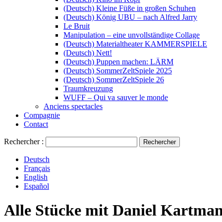
(Deutsch) Kleine Füße in großen Schuhen
(Deutsch) König UBU – nach Alfred Jarry
Le Bruit
Manipulation – eine unvollständige Collage
(Deutsch) Materialtheater KAMMERSPIELE
(Deutsch) Nett!
(Deutsch) Puppen machen: LÄRM
(Deutsch) SommerZeltSpiele 2025
(Deutsch) SommerZeltSpiele 26
Traumkreuzung
WUFF – Qui va sauver le monde
Anciens spectacles
Compagnie
Contact
Rechercher :
Deutsch
Français
English
Español
Alle Stücke mit
Daniel Kartma