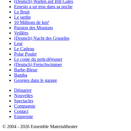
(Deutsch) Warten auf Bill Gates
Ernesto a un trou dans sa poche
Le Bruit
Le jardin
10 Millions de km²
Passion des Moutons
Veillées
(Deutsch) Nacht des Gruselns
Lear
Le Cadeau
Polar Poulet
Le conte du petit-déjeuner
(Deutsch) Freischwimmer
Barbe-Bleue
Bamba
Georges dans le garage
Démarrer
Nouvelles
Spectacles
Compagnie
Contact
Empreinte
© 2004 - 2026 Ensemble Materialtheater