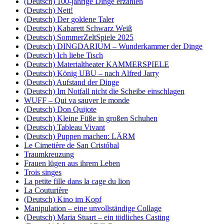
(Deutsch) 100-jährige Dinge erzählen
(Deutsch) Nett!
(Deutsch) Der goldene Taler
(Deutsch) Kabarett Schwarz Weiß
(Deutsch) SommerZeltSpiele 2025
(Deutsch) DINGDARIUM – Wunderkammer der Dinge
(Deutsch) Ich liebe Tisch
(Deutsch) Materialtheater KAMMERSPIELE
(Deutsch) König UBU – nach Alfred Jarry
(Deutsch) Aufstand der Dinge
(Deutsch) Im Notfall nicht die Scheibe einschlagen
WUFF – Qui va sauver le monde
(Deutsch) Don Quijote
(Deutsch) Kleine Füße in großen Schuhen
(Deutsch) Tableau Vivant
(Deutsch) Puppen machen: LÄRM
Le Cimetière de San Cristóbal
Traumkreuzung
Frauen lügen aus ihrem Leben
Trois singes
La petite fille dans la cage du lion
La Couturière
(Deutsch) Kino im Kopf
Manipulation – eine unvollständige Collage
(Deutsch) Maria Stuart – ein tödliches Casting