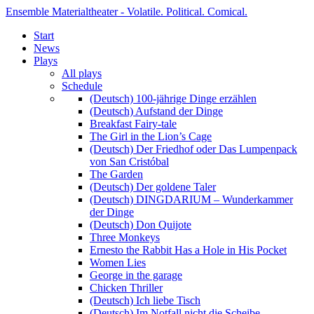
Ensemble Materialtheater - Volatile. Political. Comical.
Start
News
Plays
All plays
Schedule
(Deutsch) 100-jährige Dinge erzählen
(Deutsch) Aufstand der Dinge
Breakfast Fairy-tale
The Girl in the Lion’s Cage
(Deutsch) Der Friedhof oder Das Lumpenpack
von San Cristóbal
The Garden
(Deutsch) Der goldene Taler
(Deutsch) DINGDARIUM – Wunderkammer
der Dinge
(Deutsch) Don Quijote
Three Monkeys
Ernesto the Rabbit Has a Hole in His Pocket
Women Lies
George in the garage
Chicken Thriller
(Deutsch) Ich liebe Tisch
(Deutsch) Im Notfall nicht die Scheibe