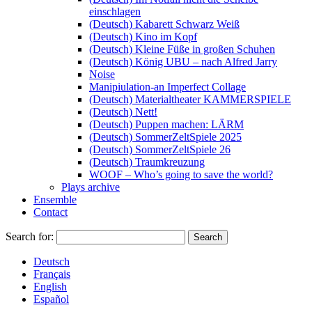
einschlagen
(Deutsch) Kabarett Schwarz Weiß
(Deutsch) Kino im Kopf
(Deutsch) Kleine Füße in großen Schuhen
(Deutsch) König UBU – nach Alfred Jarry
Noise
Manipiulation-an Imperfect Collage
(Deutsch) Materialtheater KAMMERSPIELE
(Deutsch) Nett!
(Deutsch) Puppen machen: LÄRM
(Deutsch) SommerZeltSpiele 2025
(Deutsch) SommerZeltSpiele 26
(Deutsch) Traumkreuzung
WOOF – Who’s going to save the world?
Plays archive
Ensemble
Contact
Search for:
Deutsch
Français
English
Español