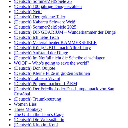
(Deutsch) SommerZeltSpiele 26
(Deutsch) 100-jährige Dinge erzählen
(Deutsch) Nett!
(Deutsch) Der goldene Taler
(Deutsch) Kabarett Schwarz Weiß
(Deutsch) SommerZeltSpiele 2025
(Deutsch) DINGDARIUM – Wunderkammer der Dinge
(Deutsch) Ich liebe Tisch
(Deutsch) Materialtheater KAMMERSPIELE
(Deutsch) König UBU – nach Alfred Jarry
(Deutsch) Aufstand der Dinge
(Deutsch) Im Notfall nicht die Scheibe einschlagen
WOOF – Who’s going to save the world?
(Deutsch) Don Quijote
(Deutsch) Kleine Füße in großen Schuhen
(Deutsch) Tableau Vivant
(Deutsch) Puppen machen: LÄRM
(Deutsch) Der Friedhof oder Das Lumpenpack von San
Cristóbal
(Deutsch) Traumkreuzung
Women Lies
Three Monkeys
The Girl in the Lion’s Cage
(Deutsch) Die Weissnäherin
(Deutsch) Kino im Kopf