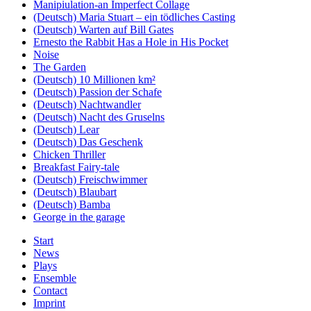
Manipiulation-an Imperfect Collage
(Deutsch) Maria Stuart – ein tödliches Casting
(Deutsch) Warten auf Bill Gates
Ernesto the Rabbit Has a Hole in His Pocket
Noise
The Garden
(Deutsch) 10 Millionen km²
(Deutsch) Passion der Schafe
(Deutsch) Nachtwandler
(Deutsch) Nacht des Gruselns
(Deutsch) Lear
(Deutsch) Das Geschenk
Chicken Thriller
Breakfast Fairy-tale
(Deutsch) Freischwimmer
(Deutsch) Blaubart
(Deutsch) Bamba
George in the garage
Start
News
Plays
Ensemble
Contact
Imprint