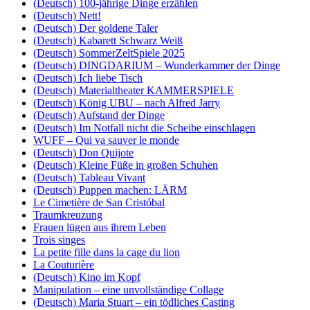
(Deutsch) 100-jährige Dinge erzählen
(Deutsch) Nett!
(Deutsch) Der goldene Taler
(Deutsch) Kabarett Schwarz Weiß
(Deutsch) SommerZeltSpiele 2025
(Deutsch) DINGDARIUM – Wunderkammer der Dinge
(Deutsch) Ich liebe Tisch
(Deutsch) Materialtheater KAMMERSPIELE
(Deutsch) König UBU – nach Alfred Jarry
(Deutsch) Aufstand der Dinge
(Deutsch) Im Notfall nicht die Scheibe einschlagen
WUFF – Qui va sauver le monde
(Deutsch) Don Quijote
(Deutsch) Kleine Füße in großen Schuhen
(Deutsch) Tableau Vivant
(Deutsch) Puppen machen: LÄRM
Le Cimetière de San Cristóbal
Traumkreuzung
Frauen lügen aus ihrem Leben
Trois singes
La petite fille dans la cage du lion
La Couturière
(Deutsch) Kino im Kopf
Manipulation – eine unvollständige Collage
(Deutsch) Maria Stuart – ein tödliches Casting