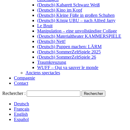
(Deutsch) Kabarett Schwarz Weiß
(Deutsch) Kino im Kopf
(Deutsch) Kleine Füße in großen Schuhen
(Deutsch) König UBU – nach Alfred Jarry
Le Bruit
Manipulation – eine unvollständige Collage
(Deutsch) Materialtheater KAMMERSPIELE
(Deutsch) Nett!
(Deutsch) Puppen machen: LÄRM
(Deutsch) SommerZeltSpiele 2025
(Deutsch) SommerZeltSpiele 26
Traumkreuzung
WUFF – Qui va sauver le monde
Anciens spectacles
Compagnie
Contact
Rechercher :
Deutsch
Français
English
Español