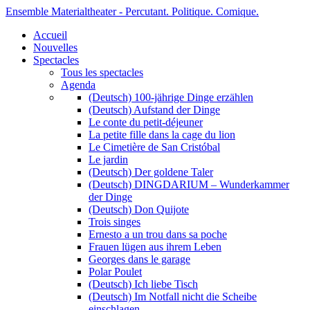
Ensemble Materialtheater - Percutant. Politique. Comique.
Accueil
Nouvelles
Spectacles
Tous les spectacles
Agenda
(Deutsch) 100-jährige Dinge erzählen
(Deutsch) Aufstand der Dinge
Le conte du petit-déjeuner
La petite fille dans la cage du lion
Le Cimetière de San Cristóbal
Le jardin
(Deutsch) Der goldene Taler
(Deutsch) DINGDARIUM – Wunderkammer
der Dinge
(Deutsch) Don Quijote
Trois singes
Ernesto a un trou dans sa poche
Frauen lügen aus ihrem Leben
Georges dans le garage
Polar Poulet
(Deutsch) Ich liebe Tisch
(Deutsch) Im Notfall nicht die Scheibe
einschlagen