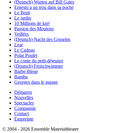
(Deutsch) Warten auf Bill Gates
Ernesto a un trou dans sa poche
Le Bruit
Le jardin
10 Millions de km²
Passion des Moutons
Veillées
(Deutsch) Nacht des Gruselns
Lear
Le Cadeau
Polar Poulet
Le conte du petit-déjeuner
(Deutsch) Freischwimmer
Barbe-Bleue
Bamba
Georges dans le garage
Démarrer
Nouvelles
Spectacles
Compagnie
Contact
Empreinte
© 2004 - 2026 Ensemble Materialtheater