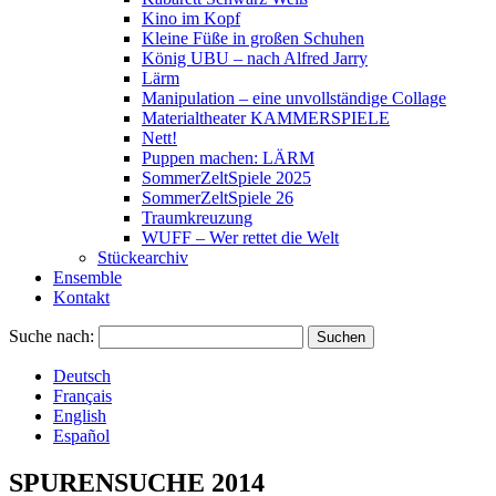
Kino im Kopf
Kleine Füße in großen Schuhen
König UBU – nach Alfred Jarry
Lärm
Manipulation – eine unvollständige Collage
Materialtheater KAMMERSPIELE
Nett!
Puppen machen: LÄRM
SommerZeltSpiele 2025
SommerZeltSpiele 26
Traumkreuzung
WUFF – Wer rettet die Welt
Stückearchiv
Ensemble
Kontakt
Suche nach:
Deutsch
Français
English
Español
SPURENSUCHE 2014