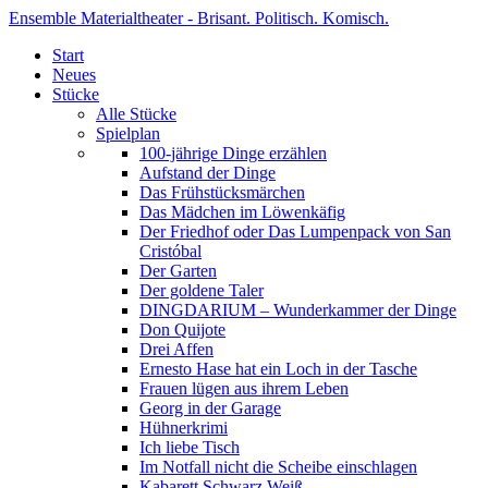
Ensemble Materialtheater - Brisant. Politisch. Komisch.
Start
Neues
Stücke
Alle Stücke
Spielplan
100-jährige Dinge erzählen
Aufstand der Dinge
Das Frühstücksmärchen
Das Mädchen im Löwenkäfig
Der Friedhof oder Das Lumpenpack von San
Cristóbal
Der Garten
Der goldene Taler
DINGDARIUM – Wunderkammer der Dinge
Don Quijote
Drei Affen
Ernesto Hase hat ein Loch in der Tasche
Frauen lügen aus ihrem Leben
Georg in der Garage
Hühnerkrimi
Ich liebe Tisch
Im Notfall nicht die Scheibe einschlagen
Kabarett Schwarz Weiß