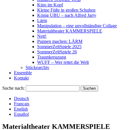
Kino im Kopf
Kleine Füße in großen Schuhen
König UBU – nach Alfred Jarry
Lärm
Manipulation – eine unvollständige Collage
Materialtheater KAMMERSPIELE
Nett!
Puppen machen: LÄRM
SommerZeltSpiele 2025
SommerZeltSpiele 26
Traumkreuzung
WUFF – Wer rettet die Welt
Stückearchiv
Ensemble
Kontakt
Suche nach:
Deutsch
Français
English
Español
Materialtheater KAMMERSPIELE