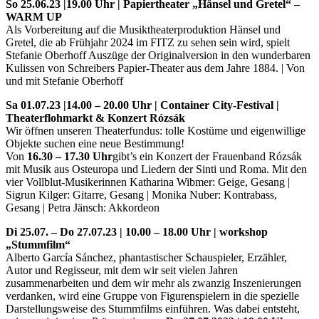
So 25.06.23 |19.00 Uhr | Papiertheater „Hänsel und Gretel“ –
WARM UP
Als Vorbereitung auf die Musiktheaterproduktion Hänsel und
Gretel, die ab Frühjahr 2024 im FITZ zu sehen sein wird, spielt
Stefanie Oberhoff Auszüge der Originalversion in den wunderbaren
Kulissen von Schreibers Papier-Theater aus dem Jahre 1884. | Von
und mit Stefanie Oberhoff
Sa 01.07.23 |14.00 – 20.00 Uhr | Container City-Festival |
Theaterflohmarkt
&
Konzert Rózsák
Wir öffnen unseren Theaterfundus: tolle Kostüme und eigenwillige
Objekte suchen eine neue Bestimmung!
Von
16.30 – 17.30 Uhr
gibt’s ein Konzert der Frauenband Rózsák
mit Musik aus Osteuropa und Liedern der Sinti und Roma. Mit den
vier Vollblut-Musikerinnen Katharina Wibmer: Geige, Gesang |
Sigrun Kilger: Gitarre, Gesang | Monika Nuber: Kontrabass,
Gesang | Petra Jänsch: Akkordeon
Di 25.07. – Do 27.07.23 | 10.00 – 18.00 Uhr | workshop
„Stummfilm“
Alberto García Sánchez, phantastischer Schauspieler, Erzähler,
Autor und Regisseur, mit dem wir seit vielen Jahren
zusammenarbeiten und dem wir mehr als zwanzig Inszenierungen
verdanken, wird eine Gruppe von Figurenspielern in die spezielle
Darstellungsweise des Stummfilms einführen. Was dabei entsteht,