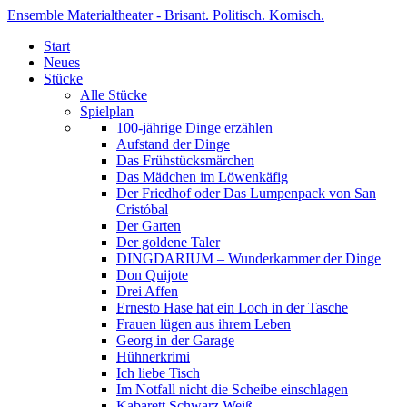
Ensemble Materialtheater - Brisant. Politisch. Komisch.
Start
Neues
Stücke
Alle Stücke
Spielplan
100-jährige Dinge erzählen
Aufstand der Dinge
Das Frühstücksmärchen
Das Mädchen im Löwenkäfig
Der Friedhof oder Das Lumpenpack von San
Cristóbal
Der Garten
Der goldene Taler
DINGDARIUM – Wunderkammer der Dinge
Don Quijote
Drei Affen
Ernesto Hase hat ein Loch in der Tasche
Frauen lügen aus ihrem Leben
Georg in der Garage
Hühnerkrimi
Ich liebe Tisch
Im Notfall nicht die Scheibe einschlagen
Kabarett Schwarz Weiß