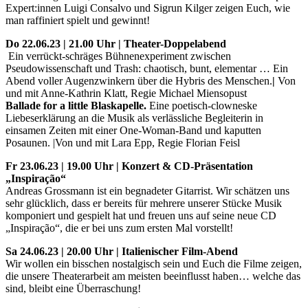
Expert:innen Luigi Consalvo und Sigrun Kilger zeigen Euch, wie
man raffiniert spielt und gewinnt!
Do 22.06.23 | 21.00 Uhr | Theater-Doppelabend
Ein verrückt-schräges Bühnenexperiment zwischen
Pseudowissenschaft und Trash: chaotisch, bunt, elementar … Ein
Abend voller Augenzwinkern über die Hybris des Menschen.
|
Von
und mit Anne-Kathrin Klatt, Regie Michael Miensopust
Ballade for a little Blaskapelle.
Eine poetisch-clowneske
Liebeserklärung an die Musik als verlässliche Begleiterin in
einsamen Zeiten mit einer One-Woman-Band und kaputten
Posaunen. |Von und mit Lara Epp, Regie Florian Feisl
Fr 23.06.23 | 19.00 Uhr | Konzert
&
CD-Präsentation
„
Inspiração
“
Andreas Grossmann ist ein begnadeter Gitarrist. Wir schätzen uns
sehr glücklich, dass er bereits für mehrere unserer Stücke Musik
komponiert und gespielt hat und freuen uns auf seine neue CD
„Inspiração“, die er bei uns zum ersten Mal vorstellt!
Sa 24.06.23 | 20.00 Uhr | Italienischer Film-Abend
Wir wollen ein bisschen nostalgisch sein und Euch die Filme zeigen,
die unsere Theaterarbeit am meisten beeinflusst haben… welche das
sind, bleibt eine Überraschung!