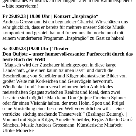
gemeinsames Frühstück an der langen Tafel in den Kammerspielen!
– bitte reservieren!
Fr 29.09.23 | 19.00 Uhr | Konzert
„
Inspiração
“
Andreas Grossmann ist ein begnadeter Gitarrist. Wir schätzen uns
sehr glücklich, dass er bereits für mehrere unserer Stücke Musik
komponiert und gespielt hat und freuen uns ihn nocheinmal mit
seinem wunderbaren Programm „Inspiração“ zu Gast zu haben!
Sa 30.09.23 |19.00 Uhr | Theater
Don Quijote – unser humorvoll-rasanter Parforceritt durch das
beste Buch der Welt!
“Magisch wird der Zuschauer hineingezogen in diese karge
Landschaft, „die einen kaum träumen lässt“ und durch die
Beschreibung von Scheibler und Kilger phantastische Bilder von
großer Weite mit Korkeichen und Geiervögeln hervorruft.
Wirklichkeit und Traum verschwimmen beim Anblick des
meisterhaften Spagats zwischen Realität und Ideal, denn zwei
Lesarten sind möglich: Man kann Don Quijote für einen Spinner
oder für einen Visionär halten, der trotz Hohn, Spott und Prügel
seine Vorstellung einer besseren Welt verwirklichen will. – eine
verrückte, süchtig machende Theaterwelt!” (Esslinger Zeitung).
|
Von und mit Sigrun Kilger, Annette Scheibler, Regie: Alberto García
Sánchez, Musik: Andreas Grossmann, Künstlerische Mitarbeit:
Ulrike Monecke