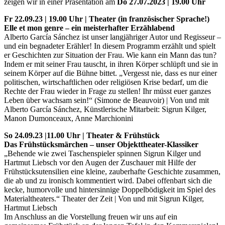
zeigen wir in einer Präsentation am
Do 27.07.2023 | 19.00 Uhr
Fr 22.09.23 | 19.00 Uhr | Theater (in französischer Sprache!)
Elle et mon genre – ein meisterhafter Erzählabend
Alberto García Sánchez ist unser langjähriger Autor und Regisseur –
und ein begnadeter Erähler! In diesem Programm erzählt und spielt
er Geschichten zur Situation der Frau. Wie kann ein Mann das tun?
Indem er mit seiner Frau tauscht, in ihren Körper schlüpft und sie in
seinem Körper auf die Bühne bittet. „Vergesst nie, dass es nur einer
politischen, wirtschaftlichen oder religiösen Krise bedarf, um die
Rechte der Frau wieder in Frage zu stellen! Ihr müsst euer ganzes
Leben über wachsam sein!“ (Simone de Beauvoir) | Von und mit
Alberto García Sánchez, Künstlerische Mitarbeit: Sigrun Kilger,
Manon Dumonceaux, Anne Marchionini
So 24.09.23 |11.00 Uhr | Theater
&
Frühstück
Das Frühstücksmärchen – unser Objekttheater-Klassiker
„Behende wie zwei Taschenspieler spinnen Sigrun Kilger und
Hartmut Liebsch vor den Augen der Zuschauer mit Hilfe der
Frühstücksutensilien eine kleine, zauberhafte Geschichte zusammen,
die ab und zu ironisch kommentiert wird. Dabei offenbart sich die
kecke, humorvolle und hintersinnige Doppelbödigkeit im Spiel des
Materialtheaters.“ Theater der Zeit | Von und mit Sigrun Kilger,
Hartmut Liebsch
Im Anschluss an die Vorstellung freuen wir uns auf ein