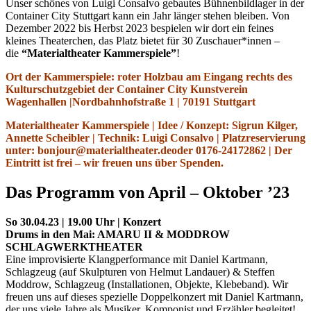
Unser schönes von Luigi Consalvo gebautes Bühnenbildlager in der
Container City Stuttgart kann ein Jahr länger stehen bleiben. Von
Dezember 2022 bis Herbst 2023 bespielen wir dort ein feines
kleines Theaterchen, das Platz bietet für 30 Zuschauer*innen –
die
“Materialtheater Kammerspiele”
!
Ort der Kammerspiele: roter Holzbau am Eingang rechts des
Kulturschutzgebiet der Container City Kunstverein
Wagenhallen
|
Nordbahnhofstraße 1
|
70191 Stuttgart
Materialtheater Kammerspiele | Idee / Konzept: Sigrun Kilger,
Annette Scheibler | Technik: Luigi Consalvo | Platzreservierung
unter:
bonjour@materialtheater.de
oder 0176-24172862 | Der
Eintritt ist frei – wir freuen uns über Spenden.
Das Programm von April – Oktober ’23
So 30.04.23 | 19.00 Uhr | Konzert
Drums in den Mai: AMARU II
&
MODDROW
SCHLAGWERKTHEATER
Eine improvisierte Klangperformance mit Daniel Kartmann,
Schlagzeug (auf Skulpturen von Helmut Landauer)
&
Steffen
Moddrow, Schlagzeug (Installationen, Objekte, Klebeband). Wir
freuen uns auf dieses spezielle Doppelkonzert mit Daniel Kartmann,
der uns viele Jahre als Musiker, Komponist und Erzähler begleitet!