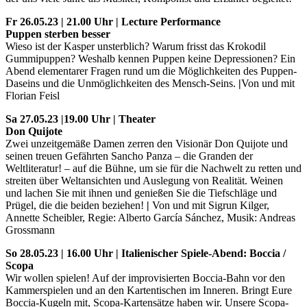
Fr 26.05.23 | 21.00 Uhr | Lecture Performance
Puppen sterben besser
Wieso ist der Kasper unsterblich? Warum frisst das Krokodil
Gummipuppen? Weshalb kennen Puppen keine Depressionen? Ein
Abend elementarer Fragen rund um die Möglichkeiten des Puppen-
Daseins und die Unmöglichkeiten des Mensch-Seins.
|
Von und mit
Florian Feisl
Sa 27.05.23 |19.00 Uhr | Theater
Don Quijote
Zwei unzeitgemäße Damen zerren den Visionär Don Quijote und
seinen treuen Gefährten Sancho Panza – die Granden der
Weltliteratur! – auf die Bühne, um sie für die Nachwelt zu retten und
streiten über Weltansichten und Auslegung von Realität. Weinen
und lachen Sie mit ihnen und genießen Sie die Tiefschläge und
Prügel, die die beiden beziehen!
|
Von und mit Sigrun Kilger,
Annette Scheibler, Regie: Alberto García Sánchez, Musik: Andreas
Grossmann
So 28.05.23 | 16.00 Uhr | Italienischer Spiele-Abend: Boccia /
Scopa
Wir wollen spielen! Auf der improvisierten Boccia-Bahn vor den
Kammerspielen und an den Kartentischen im Inneren. Bringt Eure
Boccia-Kugeln mit, Scopa-Kartensätze haben wir. Unsere Scopa-