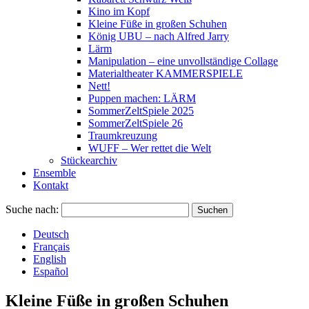
Kino im Kopf
Kleine Füße in großen Schuhen
König UBU – nach Alfred Jarry
Lärm
Manipulation – eine unvollständige Collage
Materialtheater KAMMERSPIELE
Nett!
Puppen machen: LÄRM
SommerZeltSpiele 2025
SommerZeltSpiele 26
Traumkreuzung
WUFF – Wer rettet die Welt
Stückearchiv
Ensemble
Kontakt
Suche nach:
Deutsch
Français
English
Español
Kleine Füße in großen Schuhen