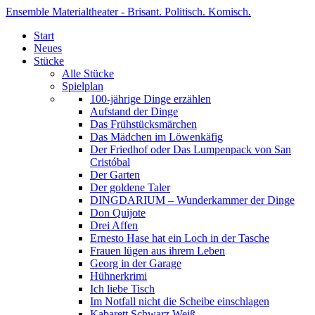
Ensemble Materialtheater - Brisant. Politisch. Komisch.
Start
Neues
Stücke
Alle Stücke
Spielplan
100-jährige Dinge erzählen
Aufstand der Dinge
Das Frühstücksmärchen
Das Mädchen im Löwenkäfig
Der Friedhof oder Das Lumpenpack von San
Cristóbal
Der Garten
Der goldene Taler
DINGDARIUM – Wunderkammer der Dinge
Don Quijote
Drei Affen
Ernesto Hase hat ein Loch in der Tasche
Frauen lügen aus ihrem Leben
Georg in der Garage
Hühnerkrimi
Ich liebe Tisch
Im Notfall nicht die Scheibe einschlagen
Kabarett Schwarz Weiß