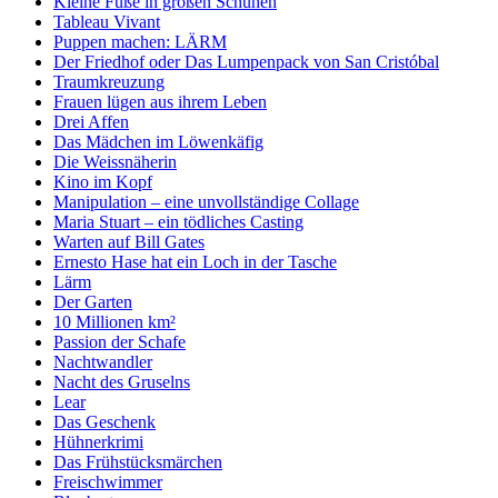
Kleine Füße in großen Schuhen
Tableau Vivant
Puppen machen: LÄRM
Der Friedhof oder Das Lumpenpack von San Cristóbal
Traumkreuzung
Frauen lügen aus ihrem Leben
Drei Affen
Das Mädchen im Löwenkäfig
Die Weissnäherin
Kino im Kopf
Manipulation – eine unvollständige Collage
Maria Stuart – ein tödliches Casting
Warten auf Bill Gates
Ernesto Hase hat ein Loch in der Tasche
Lärm
Der Garten
10 Millionen km²
Passion der Schafe
Nachtwandler
Nacht des Gruselns
Lear
Das Geschenk
Hühnerkrimi
Das Frühstücksmärchen
Freischwimmer