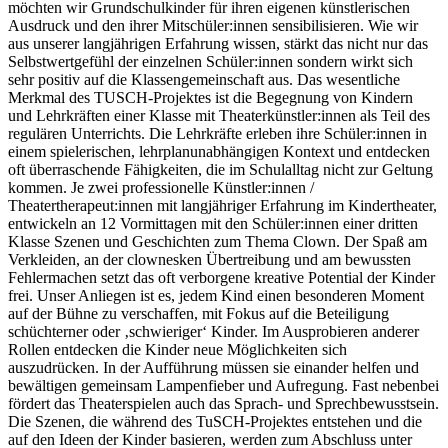
möchten wir Grundschulkinder für ihren eigenen künstlerischen
Ausdruck und den ihrer Mitschüler:innen sensibilisieren. Wie wir
aus unserer langjährigen Erfahrung wissen, stärkt das nicht nur das
Selbstwertgefühl der einzelnen Schüler:innen sondern wirkt sich
sehr positiv auf die Klassengemeinschaft aus. Das wesentliche
Merkmal des TUSCH-Projektes ist die Begegnung von Kindern
und Lehrkräften einer Klasse mit Theaterkünstler:innen als Teil des
regulären Unterrichts. Die Lehrkräfte erleben ihre Schüler:innen in
einem spielerischen, lehrplanunabhängigen Kontext und entdecken
oft überraschende Fähigkeiten, die im Schulalltag nicht zur Geltung
kommen. Je zwei professionelle Künstler:innen /
Theatertherapeut:innen mit langjähriger Erfahrung im Kindertheater,
entwickeln an 12 Vormittagen mit den Schüler:innen einer dritten
Klasse Szenen und Geschichten zum Thema Clown. Der Spaß am
Verkleiden, an der clownesken Übertreibung und am bewussten
Fehlermachen setzt das oft verborgene kreative Potential der Kinder
frei. Unser Anliegen ist es, jedem Kind einen besonderen Moment
auf der Bühne zu verschaffen, mit Fokus auf die Beteiligung
schüchterner oder ‚schwieriger‘ Kinder. Im Ausprobieren anderer
Rollen entdecken die Kinder neue Möglichkeiten sich
auszudrücken. In der Aufführung müssen sie einander helfen und
bewältigen gemeinsam Lampenfieber und Aufregung. Fast nebenbei
fördert das Theaterspielen auch das Sprach- und Sprechbewusstsein.
Die Szenen, die während des TuSCH-Projektes entstehen und die
auf den Ideen der Kinder basieren, werden zum Abschluss unter