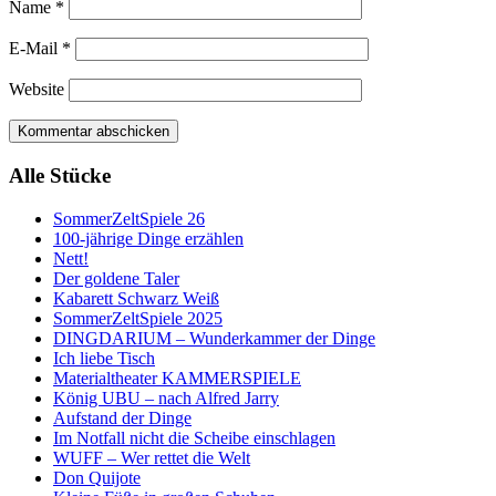
Name
*
E-Mail
*
Website
Alle Stücke
SommerZeltSpiele 26
100-jährige Dinge erzählen
Nett!
Der goldene Taler
Kabarett Schwarz Weiß
SommerZeltSpiele 2025
DINGDARIUM – Wunderkammer der Dinge
Ich liebe Tisch
Materialtheater KAMMERSPIELE
König UBU – nach Alfred Jarry
Aufstand der Dinge
Im Notfall nicht die Scheibe einschlagen
WUFF – Wer rettet die Welt
Don Quijote