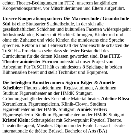
echten Theater-Bedingungen im FITZ, unserem langjährigen
Kooperationspartner, vor Mitschüler:innen und Eltern aufgeführt.
Unsere Kooperationspartner:
Die Marienschule / Grundschule
Süd
ist eine Stuttgarter Stadtteilschule, in der sich alle
gesellschaftlichen Schichten und kulturellen Facetten widerspiegeln:
Inklusionskinder, Kinder mit Fluchterfahrungen, Kinder mit und
ohne ein Zuhause und viele Kinder, die mindestens eine Sprache
sprechen. Rektorin und Lehrerschaft der Marienschule schätzen die
TuSCH – Projekte so sehr, dass sie fester Bestandteil des
Curriculums für die dritten Klassen geworden sind.
Das FITZ-
Theater animierter Formen
unterstützt unser Projekt von
Anbeginn: Für TuSCH hält es mindestens 8 Spieltage in beiden
Bühnensälen bereit und stellt Techniker und Equipment.
Die beteiligten Künstler:innen: Sigrun Kilger
&
Annette
Scheibler:
Figurenspielerinnen, Regisseurinnen, Autorinnen.
Studium Figurentheater an der HMdK Stuttgart.
Gründungsmitglieder des Ensemble Materialtheater.
Adeline Rüss:
Keramikerin, Figurenspielerin, Klinik-Clown. Studium
Figurentheater an der HMdK Stuttgart.
Anniek Vetter:
Figurenspielerin. Studium Figurentheater an der HMdK Stuttgart.
Kristof Klein:
Schauspieler mit Schwerpunkt Physical Theatre,
Theatertherapeut, Musiker. Diplom an der École Lassaad – école
internationale de théâtre Brüssel, Bachelor of Arts (BA)