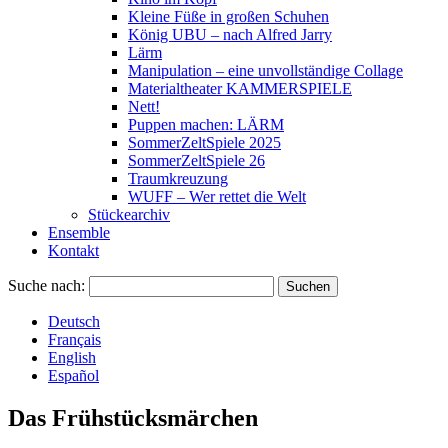
Kleine Füße in großen Schuhen
König UBU – nach Alfred Jarry
Lärm
Manipulation – eine unvollständige Collage
Materialtheater KAMMERSPIELE
Nett!
Puppen machen: LÄRM
SommerZeltSpiele 2025
SommerZeltSpiele 26
Traumkreuzung
WUFF – Wer rettet die Welt
Stückearchiv
Ensemble
Kontakt
Suche nach:
Deutsch
Français
English
Español
Das Frühstücksmärchen