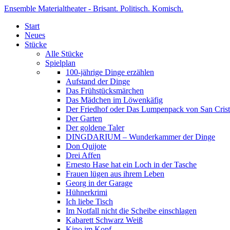
Ensemble Materialtheater - Brisant. Politisch. Komisch.
Start
Neues
Stücke
Alle Stücke
Spielplan
100-jährige Dinge erzählen
Aufstand der Dinge
Das Frühstücksmärchen
Das Mädchen im Löwenkäfig
Der Friedhof oder Das Lumpenpack von San Crist
Der Garten
Der goldene Taler
DINGDARIUM – Wunderkammer der Dinge
Don Quijote
Drei Affen
Ernesto Hase hat ein Loch in der Tasche
Frauen lügen aus ihrem Leben
Georg in der Garage
Hühnerkrimi
Ich liebe Tisch
Im Notfall nicht die Scheibe einschlagen
Kabarett Schwarz Weiß
Kino im Kopf