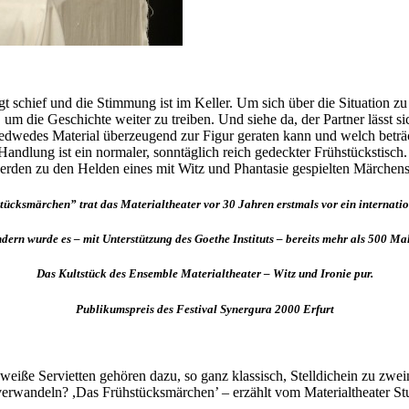
t schief und die Stimmung ist im Keller. Um sich über die Situation zu
, um die Geschichte weiter zu treiben. Und siehe da, der Partner läss
wedes Material überzeugend zur Figur geraten kann und welch beträcht
andlung ist ein normaler, sonntäglich reich gedeckter Frühstückstisch
erden zu den Helden eines mit Witz und Phantasie gespielten Märchens
ücksmärchen” trat das Materialtheater vor 30 Jahren erstmals vor ein internati
dern wurde es – mit Unterstützung des Goethe Instituts – bereits mehr als 500 Mal
Das Kultstück des Ensemble Materialtheater – Witz und Ironie pur.
P
ublikumspreis des Festival Synergura 2000 Erfurt
 weiße Servietten gehören dazu, so ganz klassisch, Stelldichein zu zwei
d verwandeln? ,Das Frühstücksmärchen’ – erzählt vom Materialtheater S