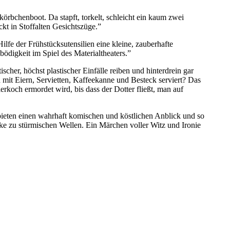
örbchenboot. Da stapft, torkelt, schleicht ein kaum zwei
kt in Stoffalten Gesichtszüge.”
fe der Frühstücksutensilien eine kleine, zauberhafte
ödigkeit im Spiel des Materialtheaters.”
cher, höchst plastischer Einfälle reiben und hinterdrein gar
it Eiern, Servietten, Kaffeekanne und Besteck serviert? Das
rkoch ermordet wird, bis dass der Dotter fließt, man auf
 bieten einen wahrhaft komischen und köstlichen Anblick und so
ke zu stürmischen Wellen. Ein Märchen voller Witz und Ironie