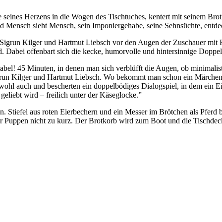
 seines Herzens in die Wogen des Tischtuches, kentert mit seinem Brotk
d Mensch sieht Mensch, sein Imponiergehabe, seine Sehnsüchte, entdec
igrun Kilger und Hartmut Liebsch vor den Augen der Zuschauer mit Hil
 Dabei offenbart sich die kecke, humorvolle und hintersinnige Doppelb
el! 45 Minuten, in denen man sich verblüfft die Augen, ob minimalistis
run Kilger und Hartmut Liebsch. Wo bekommt man schon ein Märchen m
wohl auch und bescherten ein doppelbödiges Dialogspiel, in dem ein Eie
geliebt wird – freilich unter der Käseglocke.”
n. Stiefel aus roten Eierbechern und ein Messer im Brötchen als Pferd
er Puppen nicht zu kurz. Der Brotkorb wird zum Boot und die Tischdec