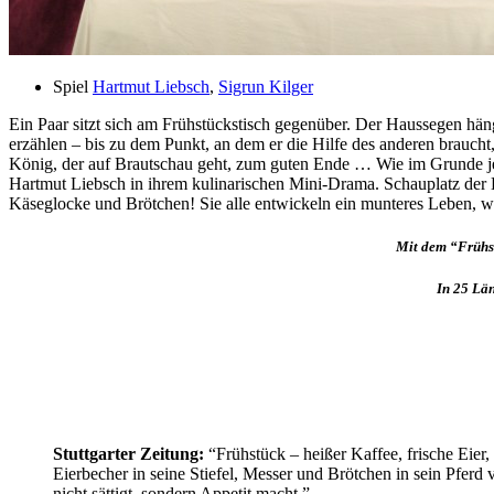
Spiel
Hartmut Liebsch
,
Sigrun Kilger
Ein Paar sitzt sich am Frühstückstisch gegenüber. Der Haussegen häng
erzählen – bis zu dem Punkt, an dem er die Hilfe des anderen braucht
König, der auf Brautschau geht, zum guten Ende … Wie im Grunde jed
Hartmut Liebsch in ihrem kulinarischen Mini-Drama. Schauplatz der H
Käseglocke und Brötchen! Sie alle entwickeln ein munteres Leben, w
Mit dem “Frühst
In 25 Län
Stuttgarter Zeitung:
“Frühstück – heißer Kaffee, frische Eier,
Eierbecher in seine Stiefel, Messer und Brötchen in sein Pfer
nicht sättigt, sondern Appetit macht.”