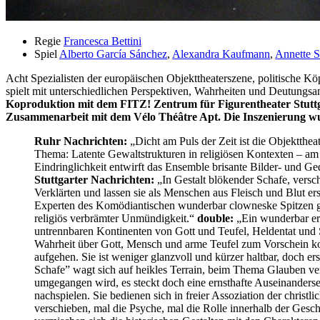
Regie
Francesca Bettini
Spiel
Alberto García Sánchez
,
Alexandra Kaufmann
,
Annette S
Acht Spezialisten der europäischen Objekttheaterszene, politische Kö
spielt mit unterschiedlichen Perspektiven, Wahrheiten und Deutungsans
Koproduktion mit dem FITZ! Zentrum für Figurentheater Stut
Zusammenarbeit mit dem Vélo Théâtre Apt. Die Inszenierung wur
Ruhr Nachrichten:
„Dicht am Puls der Zeit ist die Objektthe
Thema: Latente Gewaltstrukturen in religiösen Kontexten – am
Eindringlichkeit entwirft das Ensemble brisante Bilder- und 
Stuttgarter Nachrichten:
„In Gestalt blökender Schafe, versch
Verklärten und lassen sie als Menschen aus Fleisch und Blut e
Experten des Komödiantischen wunderbar clowneske Spitzen gege
religiös verbrämter Unmündigkeit.“
double:
„Ein wunderbar erd
untrennbaren Kontinenten von Gott und Teufel, Heldentat und S
Wahrheit über Gott, Mensch und arme Teufel zum Vorschein komm
aufgehen. Sie ist weniger glanzvoll und kürzer haltbar, doch e
Schafe” wagt sich auf heikles Terrain, beim Thema Glauben ver
umgegangen wird, es steckt doch eine ernsthafte Auseinanders
nachspielen. Sie bedienen sich in freier Assoziation der christl
verschieben, mal die Psyche, mal die Rolle innerhalb der Geschi