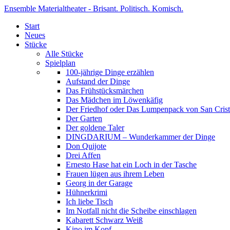
Ensemble Materialtheater - Brisant. Politisch. Komisch.
Start
Neues
Stücke
Alle Stücke
Spielplan
100-jährige Dinge erzählen
Aufstand der Dinge
Das Frühstücksmärchen
Das Mädchen im Löwenkäfig
Der Friedhof oder Das Lumpenpack von San Crist
Der Garten
Der goldene Taler
DINGDARIUM – Wunderkammer der Dinge
Don Quijote
Drei Affen
Ernesto Hase hat ein Loch in der Tasche
Frauen lügen aus ihrem Leben
Georg in der Garage
Hühnerkrimi
Ich liebe Tisch
Im Notfall nicht die Scheibe einschlagen
Kabarett Schwarz Weiß
Kino im Kopf