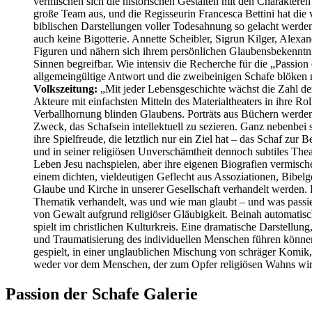
vermischen sich die historischen Gestalten mit den Charakteren
große Team aus, und die Regisseurin Francesca Bettini hat d
biblischen Darstellungen voller Todesahnung so gelacht werde
auch keine Bigotterie. Annette Scheibler, Sigrun Kilger, Ale
Figuren und nähern sich ihrem persönlichen Glaubensbekenntnis 
Sinnen begreifbar. Wie intensiv die Recherche für die „Passio
allgemeingültige Antwort und die zweibeinigen Schafe blöken 
Volkszeitung:
„Mit jeder Lebensgeschichte wächst die Zahl de
Akteure mit einfachsten Mitteln des Materialtheaters in ihre Ro
Verballhornung blinden Glaubens. Porträts aus Büchern werden 
Zweck, das Schafsein intellektuell zu sezieren. Ganz nebenbei 
ihre Spielfreude, die letztlich nur ein Ziel hat – das Schaf z
und in seiner religiösen Unverschämtheit dennoch subtiles Thea
Leben Jesu nachspielen, aber ihre eigenen Biografien vermisc
einem dichten, vieldeutigen Geflecht aus Assoziationen, Bibelg
Glaube und Kirche in unserer Gesellschaft verhandelt werden. F
Thematik verhandelt, was und wie man glaubt – und was passie
von Gewalt aufgrund religiöser Gläubigkeit. Beinah automatisc
spielt im christlichen Kulturkreis. Eine dramatische Darstellun
und Traumatisierung des individuellen Menschen führen können.
gespielt, in einer unglaublichen Mischung von schräger Komik,
weder vor dem Menschen, der zum Opfer religiösen Wahns wird,
Passion der Schafe Galerie