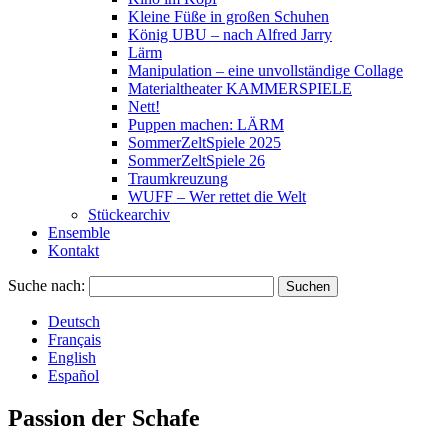
Kleine Füße in großen Schuhen
König UBU – nach Alfred Jarry
Lärm
Manipulation – eine unvollständige Collage
Materialtheater KAMMERSPIELE
Nett!
Puppen machen: LÄRM
SommerZeltSpiele 2025
SommerZeltSpiele 26
Traumkreuzung
WUFF – Wer rettet die Welt
Stückearchiv
Ensemble
Kontakt
Suche nach:
Deutsch
Français
English
Español
Passion der Schafe