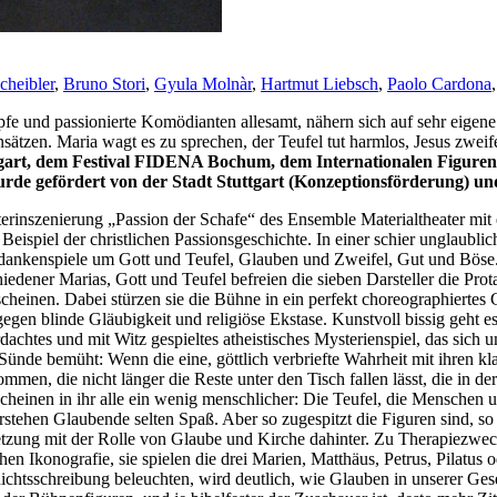
cheibler
,
Bruno Stori
,
Gyula Molnàr
,
Hartmut Liebsch
,
Paolo Cardona
pfe und passionierte Komödianten allesamt, nähern sich auf sehr eigen
ätzen. Maria wagt es zu sprechen, der Teufel tut harmlos, Jesus zweifel
tgart, dem Festival FIDENA Bochum, dem Internationalen Figu
de gefördert von der Stadt Stuttgart (Konzeptionsförderung) un
aterinszenierung „Passion der Schafe“ des Ensemble Materialtheater mi
 Beispiel der christlichen Passionsgeschichte. In einer schier unglau
Gedankenspiele um Gott und Teufel, Glauben und Zweifel, Gut und Böse
iedener Marias, Gott und Teufel befreien die sieben Darsteller die Prot
rscheinen. Dabei stürzen sie die Bühne in ein perfekt choreographiert
n blinde Gläubigkeit und religiöse Ekstase. Kunstvoll bissig geht es 
achtes und mit Witz gespieltes atheistisches Mysterienspiel, das sic
ünde bemüht: Wenn die eine, göttlich verbriefte Wahrheit mit ihren kl
en, die nicht länger die Reste unter den Tisch fallen lässt, die in d
rscheinen in ihr alle ein wenig menschlicher: Die Teufel, die Mensche
stehen Glaubende selten Spaß. Aber so zugespitzt die Figuren sind, so 
etzung mit der Rolle von Glaube und Kirche dahinter. Zu Therapiezwe
ichen Ikonografie, sie spielen die drei Marien, Matthäus, Petrus, Pilatu
chtsschreibung beleuchten, wird deutlich, wie Glauben in unserer Gesel