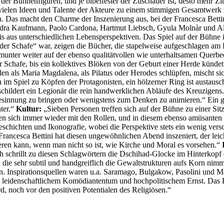
 der Bühnenfiguren, und je bibelfester der Zuschauer ist, desto mehr Zi
ie vielen Ideen und Talente der Akteure zu einem stimmigen Gesamtwe
n. Das macht den Charme der Inszenierung aus, bei der Francesca Betti
xandra Kaufmann, Paolo Cardona, Hartmut Liebsch, Gyula Molnàr und Al
aus unterschiedlichen Lebensperspektiven. Das Spiel auf der Bühne ist 
n der Schafe“ war, zeigen die Bücher, die stapelweise aufgeschlagen am
munter weiter auf der ebenso qualitätvollen wie unterhaltsamen Querb
r Schafe, bis ein kollektives Blöken von der Geburt einer Herde künd
llen als Maria Magdalena, als Pilatus oder Herodes schlüpfen, mischt si
im Spiel zu Köpfen der Protagonisten, ein hölzerner Ring ist austaus
schildert ein Legionär die rein handwerklichen Abläufe des Kreuzigens
ur Besinnung zu bringen oder wenigstens zum Denken zu animieren.“ Ein
ter.“
Kultur:
„Sieben Personen treffen sich auf der Bühne zu einer S
hen sich immer wieder mit den Rollen, und in diesem ebenso amüsanten 
eschichten und Ikonografie, wobei die Perspektive stets ein wenig vers
rancesca Bettini hat diesen ungewöhnlichen Abend inszeniert, der leich
ren kann, wenn man nicht so ist, wie Kirche und Moral es vorsehen.“
h schrillt zu diesen Schlagwörtern die Dschihad-Glocke im Hinterkopf 
g, die sehr subtil und handgreiflich die Gewaltstrukturen aufs Korn ni
 Inspirationsquellen waren u.a. Saramago, Bulgakow, Pasolini und Mar
 leidenschaftlichem Komödiantentum und hochpolitischem Ernst. Das Be
 noch vor den positiven Potentialen des Religiösen.“