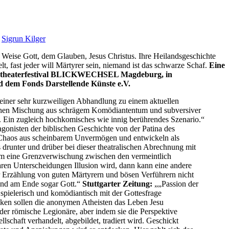
,
Sigrun Kilger
e Weise Gott, dem Glauben, Jesus Christus. Ihre Heilandsgeschichte
t, fast jeder will Märtyrer sein, niemand ist das schwarze Schaf.
Eine
rentheaterfestival BLICKWECHSEL Magdeburg, in
d dem Fonds Darstellende Künste e.V.
t einer sehr kurzweiligen Abhandlung zu einem aktuellen
blichen Mischung aus schrägem Komödiantentum und subversiver
. Ein zugleich hochkomisches wie innig berührendes Szenario.“
agonisten der biblischen Geschichte von der Patina des
es Chaos aus scheinbarem Unvermögen und entwickeln als
drunter und drüber bei dieser theatralischen Abrechnung mit
h um eine Grenzverwischung zwischen den vermeintlich
aren Unterscheidungen Illusion wird, dann kann eine andere
er Erzählung von guten Märtyrern und bösen Verführern nicht
n und am Ende sogar Gott.“
Stuttgarter Zeitung:
„„Passion der
spielerisch und komödiantisch mit der Gottesfrage
cken sollen die anonymen Atheisten das Leben Jesu
s oder römische Legionäre, aber indem sie die Perspektive
lschaft verhandelt, abgebildet, tradiert wird. Geschickt