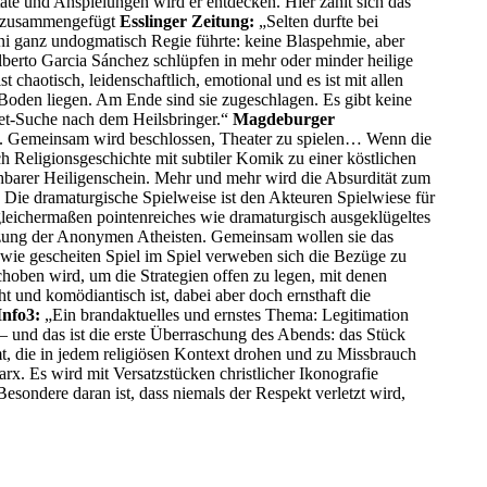
tate und Anspielungen wird er entdecken. Hier zahlt sich das
rk zusammengefügt
Esslinger Zeitung:
„Selten durfte bei
ni ganz undogmatisch Regie führte: keine Blaspehmie, aber
berto Garcia Sánchez schlüpfen in mehr oder minder heilige
chaotisch, leidenschaftlich, emotional und es ist mit allen
 Boden liegen. Am Ende sind sie zugeschlagen. Es gibt keine
eet-Suche nach dem Heilsbringer.“
Magdeburger
et. Gemeinsam wird beschlossen, Theater zu spielen… Wenn die
ch Religionsgeschichte mit subtiler Komik zu einer köstlichen
chbarer Heiligenschein. Mehr und mehr wird die Absurdität zum
. Die dramaturgische Spielweise ist den Akteuren Spielwiese für
 gleichermaßen pointenreiches wie dramaturgisch ausgeklügeltes
itzung der Anonymen Atheisten. Gemeinsam wollen sie das
wie gescheiten Spiel im Spiel verweben sich die Bezüge zu
choben wird, um die Strategien offen zu legen, mit denen
t und komödiantisch ist, dabei aber doch ernsthaft die
Info3:
„Ein brandaktuelles und ernstes Thema: Legitimation
– und das ist die erste Überraschung des Abends: das Stück
mmt, die in jedem religiösen Kontext drohen und zu Missbrauch
x. Es wird mit Versatzstücken christlicher Ikonografie
sondere daran ist, dass niemals der Respekt verletzt wird,