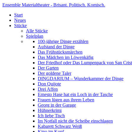
Ensemble Materialtheater - Brisant. Politisch. Komisch.
Start
Neues
Stücke
Alle Stücke
Spielplan
100-jährige Dinge erzählen
Aufstand der Dinge
Das Frühstücksmärchen
Das Mädchen im Löwenkäfig
Der Friedhof oder Das Lumpenpack von San Crist
Der Garten
Der goldene Taler
DINGDARIUM – Wunderkammer der Dinge
Don Quijote
Drei Affen
Ernesto Hase hat ein Loch in der Tasche
Frauen lügen aus ihrem Leben
Georg in der Garage
Hühnerkrimi
Ich liebe Tisch
Im Notfall nicht die Scheibe einschlagen
Kabarett Schwarz Weiß
Kino im Kopf