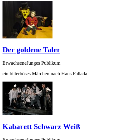
Der goldene Taler
ErwachseneJunges Publikum
ein bitterböses Märchen nach Hans Fallada
Kabarett Schwarz Weiß
ErwachseneJunges Publikum