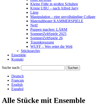
Kleine Füße in großen Schuhen
König UBU – nach Alfred Jarry
Lärm
Manipulation – eine unvollständige Collage
Materialtheater KAMMERSPIELE
Nett!
Puppen machen: LÄRM
SommerZeltSpiele 2025
SommerZeltSpiele 26
Traumkreuzung
WUFF – Wer rettet die Welt
Stückearchiv
Ensemble
Kontakt
Suche nach:
Deutsch
Français
English
Español
Alle Stücke mit
Ensemble