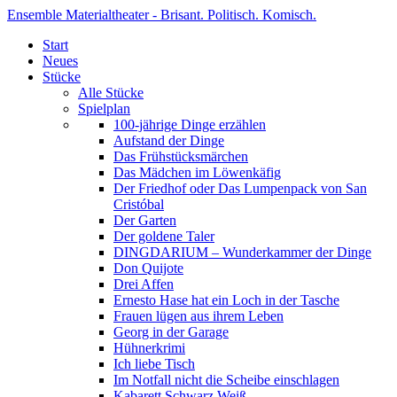
Ensemble Materialtheater - Brisant. Politisch. Komisch.
Start
Neues
Stücke
Alle Stücke
Spielplan
100-jährige Dinge erzählen
Aufstand der Dinge
Das Frühstücksmärchen
Das Mädchen im Löwenkäfig
Der Friedhof oder Das Lumpenpack von San
Cristóbal
Der Garten
Der goldene Taler
DINGDARIUM – Wunderkammer der Dinge
Don Quijote
Drei Affen
Ernesto Hase hat ein Loch in der Tasche
Frauen lügen aus ihrem Leben
Georg in der Garage
Hühnerkrimi
Ich liebe Tisch
Im Notfall nicht die Scheibe einschlagen
Kabarett Schwarz Weiß