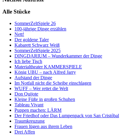
Alle Stücke
SommerZeltSpiele 26
100-jährige Dinge erzählen
Nett!
Der goldene Taler
Kabarett Schwarz Weiß
SommerZeltSpiele 2025
DINGDARIUM – Wunderkammer der Dinge
Ich liebe Tisch
Materialtheater KAMMERSPIELE
König UBU – nach Alfred Jarry
Aufstand der Dinge
Im Notfall nicht die Scheibe einschlagen
WUFF – Wer rettet die Welt
Don Quijote
Kleine Füße in großen Schuhen
Tableau Vivant
Puppen machen: LÄRM
Der Friedhof oder Das Lumpenpack von San Cristóbal
Traumkreuzung
Frauen lügen aus ihrem Leben
Drei Affen