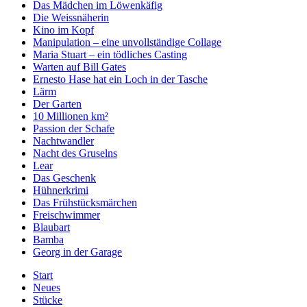
Das Mädchen im Löwenkäfig
Die Weissnäherin
Kino im Kopf
Manipulation – eine unvollständige Collage
Maria Stuart – ein tödliches Casting
Warten auf Bill Gates
Ernesto Hase hat ein Loch in der Tasche
Lärm
Der Garten
10 Millionen km²
Passion der Schafe
Nachtwandler
Nacht des Gruselns
Lear
Das Geschenk
Hühnerkrimi
Das Frühstücksmärchen
Freischwimmer
Blaubart
Bamba
Georg in der Garage
Start
Neues
Stücke