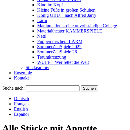
Kino im Kopf
Kleine Füße in großen Schuhen
König UBU – nach Alfred Jarry
Lärm
Manipulation – eine unvollständige Collage
Materialtheater KAMMERSPIELE
Nett!
Puppen machen: LÄRM
SommerZeltSpiele 2025
SommerZeltSpiele 26
Traumkreuzung
WUFF – Wer rettet die Welt
Stückearchiv
Ensemble
Kontakt
Suche nach:
Deutsch
Français
English
Español
Alle Stücke mit
Annette