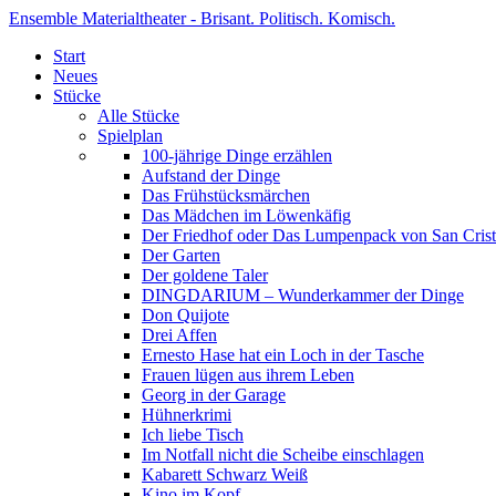
Ensemble Materialtheater - Brisant. Politisch. Komisch.
Start
Neues
Stücke
Alle Stücke
Spielplan
100-jährige Dinge erzählen
Aufstand der Dinge
Das Frühstücksmärchen
Das Mädchen im Löwenkäfig
Der Friedhof oder Das Lumpenpack von San Crist
Der Garten
Der goldene Taler
DINGDARIUM – Wunderkammer der Dinge
Don Quijote
Drei Affen
Ernesto Hase hat ein Loch in der Tasche
Frauen lügen aus ihrem Leben
Georg in der Garage
Hühnerkrimi
Ich liebe Tisch
Im Notfall nicht die Scheibe einschlagen
Kabarett Schwarz Weiß
Kino im Kopf