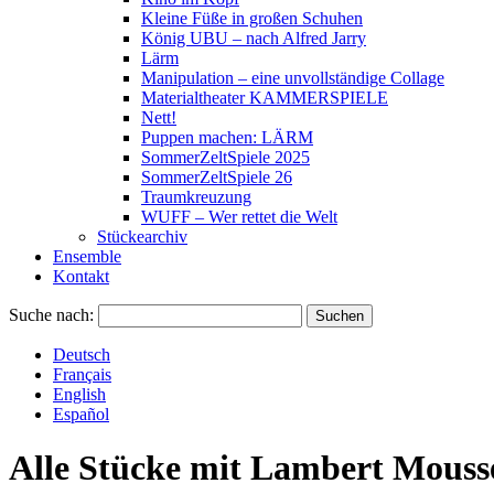
Kleine Füße in großen Schuhen
König UBU – nach Alfred Jarry
Lärm
Manipulation – eine unvollständige Collage
Materialtheater KAMMERSPIELE
Nett!
Puppen machen: LÄRM
SommerZeltSpiele 2025
SommerZeltSpiele 26
Traumkreuzung
WUFF – Wer rettet die Welt
Stückearchiv
Ensemble
Kontakt
Suche nach:
Deutsch
Français
English
Español
Alle Stücke mit
Lambert Mouss