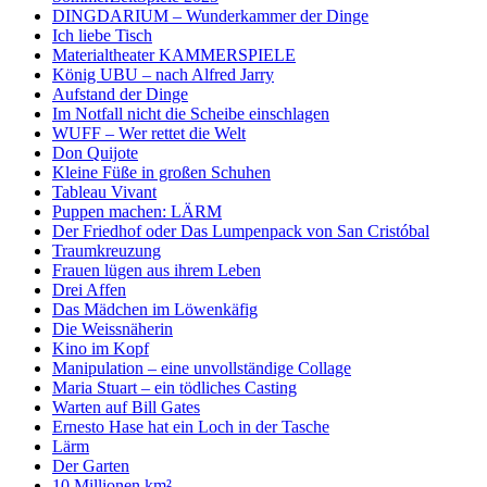
DINGDARIUM – Wunderkammer der Dinge
Ich liebe Tisch
Materialtheater KAMMERSPIELE
König UBU – nach Alfred Jarry
Aufstand der Dinge
Im Notfall nicht die Scheibe einschlagen
WUFF – Wer rettet die Welt
Don Quijote
Kleine Füße in großen Schuhen
Tableau Vivant
Puppen machen: LÄRM
Der Friedhof oder Das Lumpenpack von San Cristóbal
Traumkreuzung
Frauen lügen aus ihrem Leben
Drei Affen
Das Mädchen im Löwenkäfig
Die Weissnäherin
Kino im Kopf
Manipulation – eine unvollständige Collage
Maria Stuart – ein tödliches Casting
Warten auf Bill Gates
Ernesto Hase hat ein Loch in der Tasche
Lärm
Der Garten
10 Millionen km²