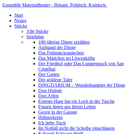
Ensemble Materialtheater - Brisant. Politisch. Komisch.
Start
Neues
Stücke
Alle Stücke
Spielplan
100-jährige Dinge erzählen
Aufstand der Dinge
Das Frühstücksmärchen
Das Mädchen im Löwenkäfig
Der Friedhof oder Das Lumpenpack von San
Cristóbal
Der Garten
Der goldene Taler
DINGDARIUM – Wunderkammer der Dinge
Don Quijote
Drei Affen
Ernesto Hase hat ein Loch in der Tasche
Frauen lügen aus ihrem Leben
Georg in der Garage
Hühnerkrimi
Ich liebe Tisch
Im Notfall nicht die Scheibe einschlagen
Kabarett Schwarz Weiß