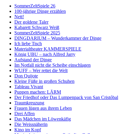
SommerZeltSpiele 26
100-jährige Dinge erzählen
Nett!
Der goldene Taler
Kabarett Schwarz Weiß
SommerZeltSpiele 2025
DINGDARIUM – Wunderkammer der Dinge
Ich liebe Tisch
Materialtheater KAMMERSPIELE
König UBU – nach Alfred Jarry
Aufstand der Dinge
Im Notfall nicht die Scheibe einschlagen
WUFF – Wer rettet die Welt
Don Quijote
Kleine Füße in großen Schuhen
Tableau Vivant
Puppen machen: LÄRM
Der Friedhof oder Das Lumpenpack von San Cristóbal
Traumkreuzung
Frauen lügen aus ihrem Leben
Drei Affen
Das Mädchen im Löwenkäfig
Die Weissnäherin
Kino im Kopf