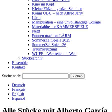
Kino im Kopf
Kleine Füße in großen Schuhen
König UBU – nach Alfred Jarry
Lärm
Manipulation – eine unvollständige Collage
Materialtheater KAMMERSPIELE
Nett!
Puppen machen: LÄRM
SommerZeltSpiele 2025
SommerZeltSpiele 26
Traumkreuzung
WUFF – Wer rettet die Welt
Stückearchiv
Ensemble
Kontakt
Suche nach:
Deutsch
Français
English
Español
Alle Stücke mit
Alberto García