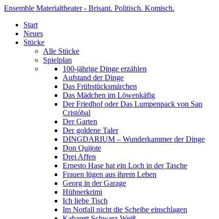
Ensemble Materialtheater - Brisant. Politisch. Komisch.
Start
Neues
Stücke
Alle Stücke
Spielplan
100-jährige Dinge erzählen
Aufstand der Dinge
Das Frühstücksmärchen
Das Mädchen im Löwenkäfig
Der Friedhof oder Das Lumpenpack von San
Cristóbal
Der Garten
Der goldene Taler
DINGDARIUM – Wunderkammer der Dinge
Don Quijote
Drei Affen
Ernesto Hase hat ein Loch in der Tasche
Frauen lügen aus ihrem Leben
Georg in der Garage
Hühnerkrimi
Ich liebe Tisch
Im Notfall nicht die Scheibe einschlagen
Kabarett Schwarz Weiß