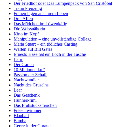
Der Friedhof oder Das Lumpenpack von San Cristóbal
Traumkreuzung
Frauen lügen aus ihrem Leben
Drei Affen
Das Mädchen im Löwenkäfig
Die Weissnäherin
Kino im Kopf
Manipulation – eine unvollständige Collage
Maria Stuart – ein tödliches Casting
Warten auf Bill Gates
Ernesto Hase hat ein Loch in der Tasche
Lärm
Der Garten
10 Millionen km²
Passion der Schafe
Nachtwandler
Nacht des Gruselns
Lear
Das Geschenk
Hühnerkrimi
Das Frühstücksmärchen
Freischwimmer
Blaubart
Bamba
Georg in der Garage