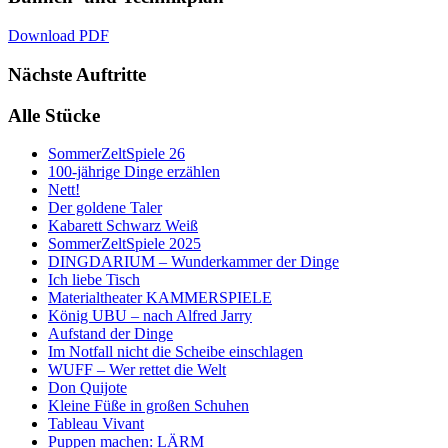
Download PDF
Nächste Auftritte
Alle Stücke
SommerZeltSpiele 26
100-jährige Dinge erzählen
Nett!
Der goldene Taler
Kabarett Schwarz Weiß
SommerZeltSpiele 2025
DINGDARIUM – Wunderkammer der Dinge
Ich liebe Tisch
Materialtheater KAMMERSPIELE
König UBU – nach Alfred Jarry
Aufstand der Dinge
Im Notfall nicht die Scheibe einschlagen
WUFF – Wer rettet die Welt
Don Quijote
Kleine Füße in großen Schuhen
Tableau Vivant
Puppen machen: LÄRM