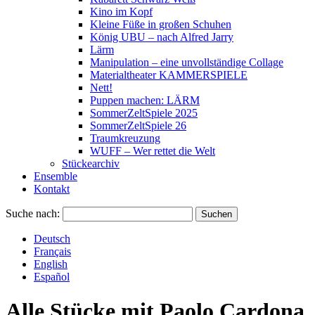
Kino im Kopf
Kleine Füße in großen Schuhen
König UBU – nach Alfred Jarry
Lärm
Manipulation – eine unvollständige Collage
Materialtheater KAMMERSPIELE
Nett!
Puppen machen: LÄRM
SommerZeltSpiele 2025
SommerZeltSpiele 26
Traumkreuzung
WUFF – Wer rettet die Welt
Stückearchiv
Ensemble
Kontakt
Suche nach:
Deutsch
Français
English
Español
Alle Stücke mit
Paolo Cardona